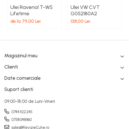
Ulei Ravenol T-WS
Ulei VW CVT
Lifetime
G052180A2
de la 79,00 Lei
138,00 Lei
Magazinul meu
Clienti
Date comerciale
Suport clienti
09:00-18:00 de Luni-Vineri
0744.422.245
0758.048.860
sales@RevizieCutie.ro