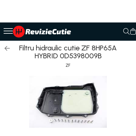
Ulei/lubrifianti
Ulei cutie automata
Filtre cutii automate
Filtru hidraulic cutie ZF 8HP65A
HYBRID 0D5398009B
ZF