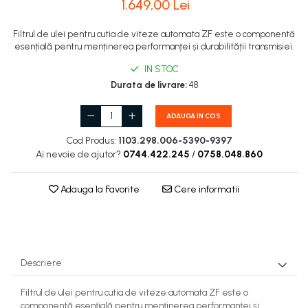
1.649,00 Lei
Filtrul de ulei pentru cutia de viteze automata ZF este o componentă
esențială pentru menținerea performanței și durabilității transmisiei.
IN STOC
Durata de livrare:
48
ADAUGA IN COS
Cod Produs:
1103.298.006-5390-9397
Ai nevoie de ajutor?
0744.422.245
/
0758.048.860
Adauga la Favorite
Cere informatii
Descriere
Filtrul de ulei pentru cutia de viteze automata ZF este o
componentă esențială pentru menținerea performanței și