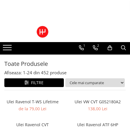
Ulei/lubrifianti
Ulei cutie automata
Filtre cutii automate
1
2
Toate Produsele
Afiseaza:
1-
24
din
452
produse
FILTRE
Ulei Ravenol T-WS Lifetime
Ulei VW CVT G052180A2
de la 79,00 Lei
138,00 Lei
Ulei Ravenol CVT
Ulei Ravenol ATF 6HP