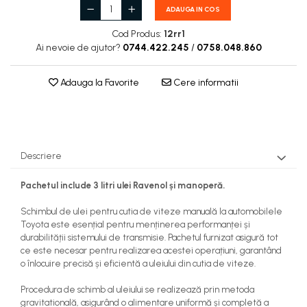
ADAUGA IN COS
Cod Produs:
12rr1
Ai nevoie de ajutor?
0744.422.245
/
0758.048.860
Adauga la Favorite
Cere informatii
Descriere
Pachetul include 3 litri ulei Ravenol și manoperă.
Schimbul de ulei pentru cutia de viteze manuală la automobilele
Toyota este esențial pentru menținerea performanței și
durabilității sistemului de transmisie. Pachetul furnizat asigură tot
ce este necesar pentru realizarea acestei operațiuni, garantând
o înlocuire precisă și eficientă a uleiului din cutia de viteze.
Procedura de schimb al uleiului se realizează prin metoda
gravitatională, asigurând o alimentare uniformă și completă a