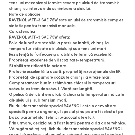
tensiuni mecanice și termice severe pe uleiuri de transmisie,
chiar și cu intervale de schimbare a uleiului.
Note de aplicare:
RAVENOL MTF-3 SAE 75W este un ulei de transmisie complet
sintetic pentru transmisii manuale.
Caracteristici
RAVENOL MTF-3 SAE 75W oferă:
Folie de lubrifiere stabilă la presiune înaltă, chiar și la
temperaturi ridicate ale uleiului și sub tensiuni mari
Rezistență la forfecare și stabilitate termică excelentă.
Proprietăți excelente de vâscozitate-temperatură.
Stabilitate ridicată la oxidare.
Protecție excelentă la uzură, proprietăți excepționale din EP.
Proprietăți de spumare scăzute chiar și la viteze mari.
Comportament bun în schimbare chiar și la temperaturi
scăzute, extrem de scăzut. Viață prelungită.
O peliculă de lubrifiere stabilă chiar și la temperaturi ridicate
ale uleiului și sub tensiuni mari.
Fluidul de transmisie special RAVENOL este o dezvoltare
specială pentru angrenajul special și nu poate fi selectat pe
baza parametrilor tehnici (vâscozitate etc.).
Prin urmare, decizia nu a fost luată pentru a da date tehnice.
Vă rugăm să rețineți: lichidul de transmisie special RAVENOL
se aplică exclusiv sub numărul original, așa cum este indicat