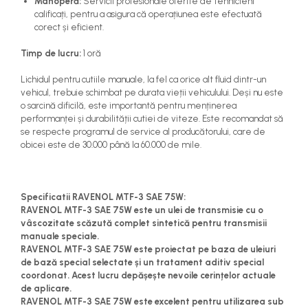
Manoperă:
Servicii profesionale oferite de tehnicieni
calificați, pentru a asigura că operațiunea este efectuată
corect și eficient.
Timp de lucru:
1 oră
Lichidul pentru cutiile manuale, la fel ca orice alt fluid dintr-un
vehicul, trebuie schimbat pe durata vieții vehiculului. Deși nu este
o sarcină dificilă, este importantă pentru menținerea
performanței și durabilității cutiei de viteze. Este recomandat să
se respecte programul de service al producătorului, care de
obicei este de 30.000 până la 60.000 de mile.
Specificatii RAVENOL MTF-3 SAE 75W:
RAVENOL MTF-3 SAE 75W este un ulei de transmisie cu o
vâscozitate scăzută complet sintetică pentru transmisii
manuale speciale.
RAVENOL MTF-3 SAE 75W este proiectat pe baza de uleiuri
de bază special selectate și un tratament aditiv special
coordonat. Acest lucru depășește nevoile cerințelor actuale
de aplicare.
RAVENOL MTF-3 SAE 75W este excelent pentru utilizarea sub