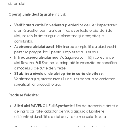
sistemului.
Operațiunile desfășurate includ:
Verificarea cutiei în vederea pierderilor de ulei:
Inspectarea
atentă a cutiei pentru a identifica eventualele pierderi de
ulei, inclusiv la simeringurile planetare și etanșeitățile
garniturilor.
Aspirarea uleiului uzat:
Eliminarea completă a uleiului vechi
pentru a pregăti locul pentru umplerea cu ulei nou.
Introducerea uleiului nou:
Adăugarea cantității corecte de
ulei Ravenol Full Synthetic, adaptată la vascozitatea specifică
a modelului de cutie de viteze.
Stabilirea nivelului de ulei optim în cutia de viteze:
Verificarea și ajustarea nivelului de ulei pentru a se conforma
specificațiilor producătorului.
Produse folosite:
3 litri ulei RAVENOL Full Synthetic:
Ulei de transmisie sintetic
de înaltă calitate, adaptat pentru a asigura o lubrifiere
eficientă și durabilă a cutiei de viteze manuale Toyota.