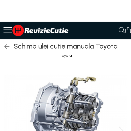
Ulei/lubrifianti
Ulei cutie automata
Filtre cutii automate
Schimb ulei cutie manuala Toyota
Toyota