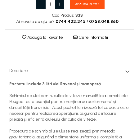
ADAUGA IN COS
Cod Produs:
333
Ai nevoie de ajutor?
0744.422.245
/
0758.048.860
Adauga la Favorite
Cere informatii
Descriere
Pachetul include 3 litri ulei Ravenol și manoperă.
Schimbul de ulei pentru cutia de viteze manuală la automobilele
Peugeot este esențial pentru menținerea performanței și
durabilității transmisiei. Acest pachet furnizează tot ceea ce este
necesar pentru realizarea operațiunii, asigurând o înlocuire
precisă și eficientă a uleiului din cutia de viteze.
Procedura de schimb al uleiului se realizează prin metoda
gravitatională, asigurând o alimentare uniformă și completă a