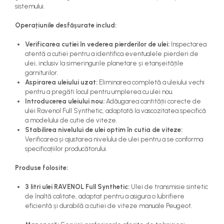
sistemului.
Operațiunile desfășurate includ:
Verificarea cutiei în vederea pierderilor de ulei:
Inspectarea
atentă a cutiei pentru a identifica eventualele pierderi de
ulei, inclusiv la simeringurile planetare și etanșeitățile
garniturilor.
Aspirarea uleiului uzat:
Eliminarea completă a uleiului vechi
pentru a pregăti locul pentru umplerea cu ulei nou.
Introducerea uleiului nou:
Adăugarea cantității corecte de
ulei Ravenol Full Synthetic, adaptată la vascozitatea specifică
a modelului de cutie de viteze.
Stabilirea nivelului de ulei optim în cutia de viteze:
Verificarea și ajustarea nivelului de ulei pentru a se conforma
specificațiilor producătorului.
Produse folosite:
3 litri ulei RAVENOL Full Synthetic:
Ulei de transmisie sintetic
de înaltă calitate, adaptat pentru a asigura o lubrifiere
eficientă și durabilă a cutiei de viteze manuale Peugeot.