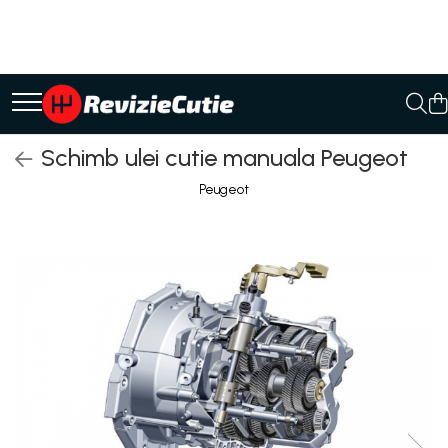
Ulei/lubrifianti
Ulei cutie automata
Filtre cutii automate
Schimb ulei cutie manuala Peugeot
Peugeot