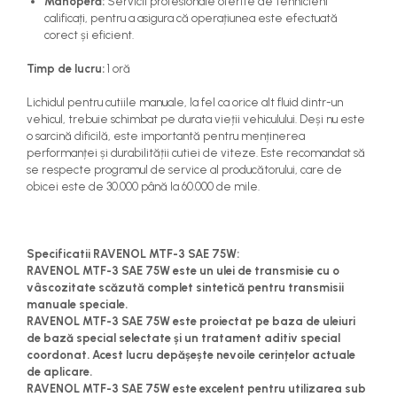
Manoperă:
Servicii profesionale oferite de tehnicieni
calificați, pentru a asigura că operațiunea este efectuată
corect și eficient.
Timp de lucru:
1 oră
Lichidul pentru cutiile manuale, la fel ca orice alt fluid dintr-un
vehicul, trebuie schimbat pe durata vieții vehiculului. Deși nu este
o sarcină dificilă, este importantă pentru menținerea
performanței și durabilității cutiei de viteze. Este recomandat să
se respecte programul de service al producătorului, care de
obicei este de 30.000 până la 60.000 de mile.
Specificatii RAVENOL MTF-3 SAE 75W:
RAVENOL MTF-3 SAE 75W este un ulei de transmisie cu o
vâscozitate scăzută complet sintetică pentru transmisii
manuale speciale.
RAVENOL MTF-3 SAE 75W este proiectat pe baza de uleiuri
de bază special selectate și un tratament aditiv special
coordonat. Acest lucru depășește nevoile cerințelor actuale
de aplicare.
RAVENOL MTF-3 SAE 75W este excelent pentru utilizarea sub