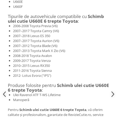
U660E
U660F
Tipurile de autovehicule compatibile cu
Schimb
ulei cutie U660E 6 trepte Toyota
:
2006-2008 Toyota Previa (V6)
2007–2017 Toyota Camry (V6)
2007–2018 Lexus ES 350
2007–2017 Toyota Aurion (V6)
2007–2012 Toyota Blade (V6)
2007–2013 Toyota Mark X Zio (V6)
2008-2018 Toyota Avalon
2009-2017 Toyota Venza
2010–2015 Lexus RX350
2011-2016 Toyota Sienna
2012- Lotus Evora ("IPS")
Produse folosite pentru
Schimb ulei cutie U660E
6 trepte Toyota
:
Ulei Ravenol ATF T-WS Lifetime
Manoperă
Pentru
Schimb ulei cutie U660E 6 trepte Toyota
, vă oferim
calitate și profesionalism, garantate de RevizieCutie.ro, service