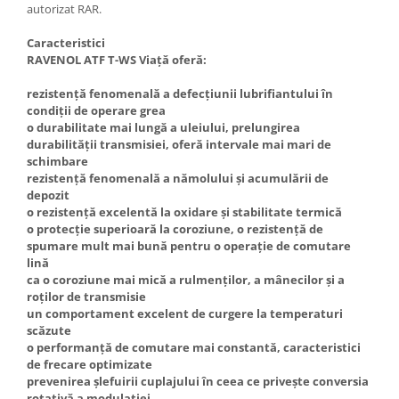
autorizat RAR.
Caracteristici
RAVENOL ATF T-WS Viață oferă:
rezistență fenomenală a defecțiunii lubrifiantului în
condiții de operare grea
o durabilitate mai lungă a uleiului, prelungirea
durabilității transmisiei, oferă intervale mai mari de
schimbare
rezistență fenomenală a nămolului și acumulării de
depozit
o rezistență excelentă la oxidare și stabilitate termică
o protecție superioară la coroziune, o rezistență de
spumare mult mai bună pentru o operație de comutare
lină
ca o coroziune mai mică a rulmenților, a mânecilor și a
roților de transmisie
un comportament excelent de curgere la temperaturi
scăzute
o performanță de comutare mai constantă, caracteristici
de frecare optimizate
prevenirea șlefuirii cuplajului în ceea ce privește conversia
rotativă a modulației