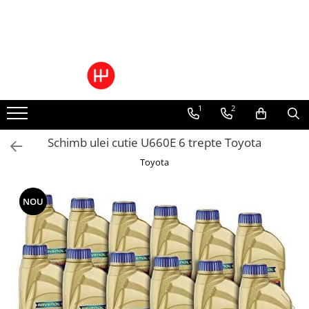
Toate Produsele
Pachete Cutie Automata
Pachete Cutie Manuala
1
2
Pachete Grup Diferential
Reparatii convertizoare de cuplu
Schimb ulei cutie U660E 6 trepte Toyota
Climatizare Auto
Toyota
Piese cutii de viteze automata
Ulei/lubrifianti
Ulei cutie automata
NOU
Filtre cutii automate