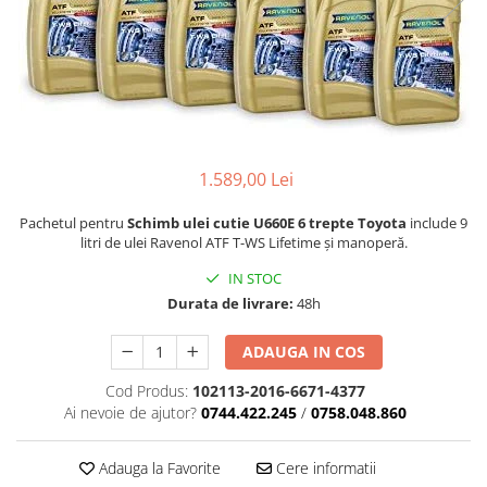
1.589,00 Lei
Pachetul pentru
Schimb ulei cutie U660E 6 trepte Toyota
include 9
litri de ulei Ravenol ATF T-WS Lifetime și manoperă.
IN STOC
Durata de livrare:
48h
ADAUGA IN COS
Cod Produs:
102113-2016-6671-4377
Ai nevoie de ajutor?
0744.422.245
/
0758.048.860
Adauga la Favorite
Cere informatii