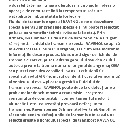
o durabilitate mai lungă a uleiului și a cuplajului, oferă o
operație de comutare lină la temperaturi scăzute
o stabilitate îmbunătățită la forfecare
Fluidul de transmisie special RAVENOL este o dezvoltare
specială pentru angrenajele speciale și nu poate fi selectat
pe baza parametrilor tehnici (vâscozitate etc.). Prin
urmare, s-a luat decizia de a nu da date tehnice. Vă rugăm
să rețineți: lichidul de transmisie special RAVENOL se aplică
în exclusivitate și numărul original, așa cum este indicat în
informațiile despre produs. Nu sunteți sigur de lichidul de
transmisie corect, puteți adresa garajului sau dealerului
auto cu privire la tipul și numărul original de angrenaj OEM
sau puteți consulta consilierii noștri. Trebuie să fie
specificat codul VIN (numărul de identificare al vehiculului)
al vehiculului dvs. Aplicarea greșită a fluidului de
transmisie special RAVENOL poate duce la o defecțiune a
problemelor de schimbare a transmisiei, creșterea
consumului de combustibil, comportamentul nedorit
alunecării, etc., cauzează și provoacă defecțiunea
transmisiei. Ravensberger Schmierstoffvertrieb GmbH nu
răspunde pentru defecțiunile de transmisie în cazul unei
selecții greșite a lichidului special de transport RAVENOL.