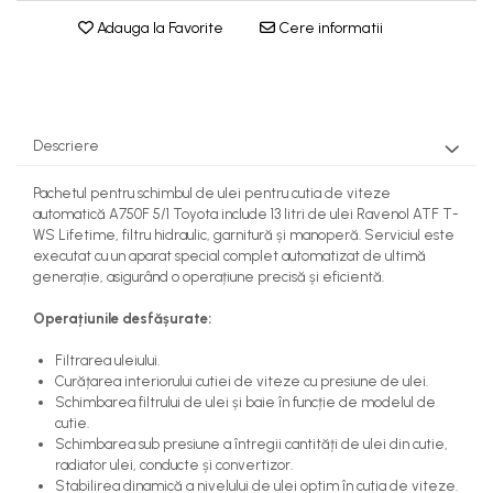
Adauga la Favorite
Cere informatii
Descriere
Pachetul pentru schimbul de ulei pentru cutia de viteze
automatică A750F 5/1 Toyota include 13 litri de ulei Ravenol ATF T-
WS Lifetime, filtru hidraulic, garnitură și manoperă. Serviciul este
executat cu un aparat special complet automatizat de ultimă
generație, asigurând o operațiune precisă și eficientă.
Operațiunile desfășurate:
Filtrarea uleiului.
Curățarea interiorului cutiei de viteze cu presiune de ulei.
Schimbarea filtrului de ulei și baie în funcție de modelul de
cutie.
Schimbarea sub presiune a întregii cantități de ulei din cutie,
radiator ulei, conducte și convertizor.
Stabilirea dinamică a nivelului de ulei optim în cutia de viteze.