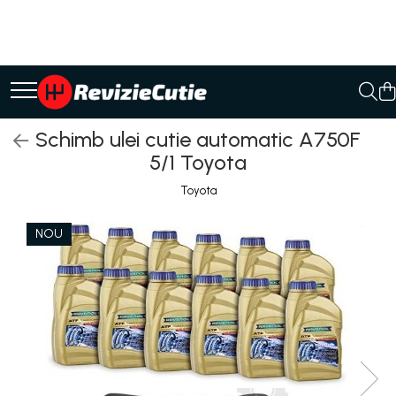
Ulei/lubrifianti
Ulei cutie automata
Filtre cutii automate
Schimb ulei cutie automatic A750F
5/1 Toyota
Toyota
NOU