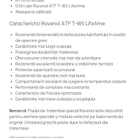
Kit filtru hidraulic
13 litri ulei Ravenol ATF T-WS Lifetime
Manoperă calificată
Caracteristici Ravenol ATF T-WS Lifetime:
Rezistență fenomenală la defecțiunea lubrifiantului în condiții
de operare grea
Durabilitate mai lungă a uleiului
Prelungirea durabilității transmisiei
Oferirea unor intervale mai mari de schimbare
Rezistență excelentă la oxidare și stabilitate termică
Protecție superioară la coroziune
Rezistență de spumare mult mai bună
Comportament excelent de curgere la temperaturi scăzute
Performanță de comutare mai constantă
Caracteristici de frecare optimizate
Durabilitate mai mare a uleiului și a cuplajului
Remarcă:
Fluidul de transmisie special Ravenol este dezvoltat
pentru uneltele speciale și trebuie selectat pe baza numărului
original. Utilizarea greșită poate duce la defecțiuni ale
transmisiei.
Informatii conformitate produs