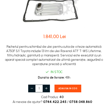
1.841,00 Lei
Pachetul pentru schimbul de ulei pentru cutia de viteze automatică
A750F 5/1 Toyota include 13 litri de ulei Ravenol ATF T-WS Lifetime,
filtru hidraulic, garnitură și manoperă. Serviciul este executat cu un
aparat special complet automatizat de ultimă generație, asigurând o
operațiune precisă și eficientă
IN STOC
Durata de livrare:
48h
ADAUGA IN COS
Cod Produs:
40
Ai nevoie de ajutor?
0744.422.245
/
0758.048.860