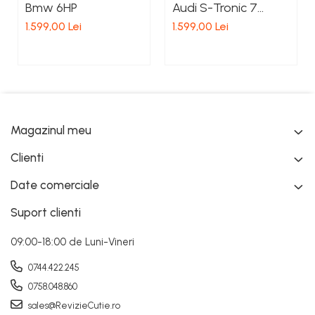
Bmw 6HP
Audi S-Tronic 7
trepte 0CK 0CJ
1.599,00 Lei
1.599,00 Lei
Magazinul meu
Clienti
Date comerciale
Suport clienti
09:00-18:00 de Luni-Vineri
0744.422.245
0758.048.860
sales@RevizieCutie.ro