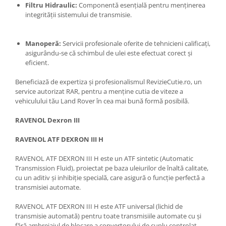
Filtru Hidraulic:
Componentă esențială pentru menținerea
integrității sistemului de transmisie.
Manoperă:
Servicii profesionale oferite de tehnicieni calificați,
asigurându-se că schimbul de ulei este efectuat corect și
eficient.
Beneficiază de expertiza și profesionalismul RevizieCutie.ro, un
service autorizat RAR, pentru a menține cutia de viteze a
vehiculului tău Land Rover în cea mai bună formă posibilă.
RAVENOL Dexron III
RAVENOL ATF DEXRON III H
RAVENOL ATF DEXRON III H este un ATF sintetic (Automatic
Transmission Fluid), proiectat pe baza uleiurilor de înaltă calitate,
cu un aditiv și inhibiție specială, care asigură o funcție perfectă a
transmisiei automate.
RAVENOL ATF DEXRON III H este ATF universal (lichid de
transmisie automată) pentru toate transmisiile automate cu și
fără ambreiajul de blocare a convertorului de cuplu controlat