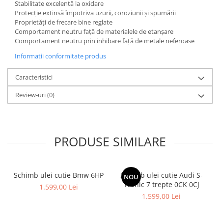
Stabilitate excelentă la oxidare
Protecție extinsă împotriva uzurii, coroziunii și spumării
Proprietăți de frecare bine reglate
Comportament neutru față de materialele de etanșare
Comportament neutru prin inhibare față de metale neferoase
Informatii conformitate produs
Caracteristici
Review-uri
(0)
PRODUSE SIMILARE
Schimb ulei cutie Bmw 6HP
Schimb ulei cutie Audi S-
NOU
Tronic 7 trepte 0CK 0CJ
1.599,00 Lei
1.599,00 Lei