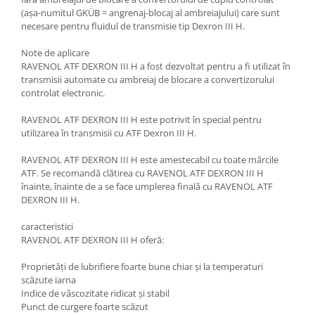
(așa-numitul GKÜB = angrenaj-blocaj al ambreiajului) care sunt
necesare pentru fluidul de transmisie tip Dexron III H.
Note de aplicare
RAVENOL ATF DEXRON III H a fost dezvoltat pentru a fi utilizat în
transmisii automate cu ambreiaj de blocare a convertizorului
controlat electronic.
RAVENOL ATF DEXRON III H este potrivit în special pentru
utilizarea în transmisii cu ATF Dexron III H.
RAVENOL ATF DEXRON III H este amestecabil cu toate mărcile
ATF. Se recomandă clătirea cu RAVENOL ATF DEXRON III H
înainte, înainte de a se face umplerea finală cu RAVENOL ATF
DEXRON III H.
caracteristici
RAVENOL ATF DEXRON III H oferă:
Proprietăți de lubrifiere foarte bune chiar și la temperaturi
scăzute iarna
Indice de vâscozitate ridicat și stabil
Punct de curgere foarte scăzut