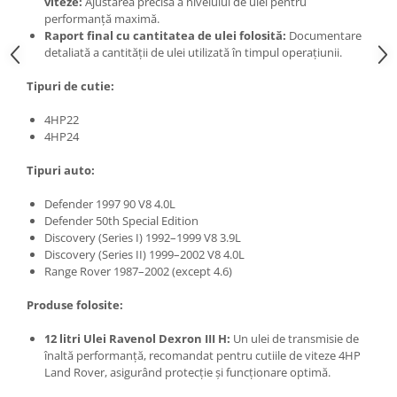
viteze:
Ajustarea precisă a nivelului de ulei pentru
performanță maximă.
Raport final cu cantitatea de ulei folosită:
Documentare
detaliată a cantității de ulei utilizată în timpul operațiunii.
Tipuri de cutie:
4HP22
4HP24
Tipuri auto:
Defender 1997 90 V8 4.0L
Defender 50th Special Edition
Discovery (Series I) 1992–1999 V8 3.9L
Discovery (Series II) 1999–2002 V8 4.0L
Range Rover 1987–2002 (except 4.6)
Produse folosite:
12 litri Ulei Ravenol Dexron III H:
Un ulei de transmisie de
înaltă performanță, recomandat pentru cutiile de viteze 4HP
Land Rover, asigurând protecție și funcționare optimă.