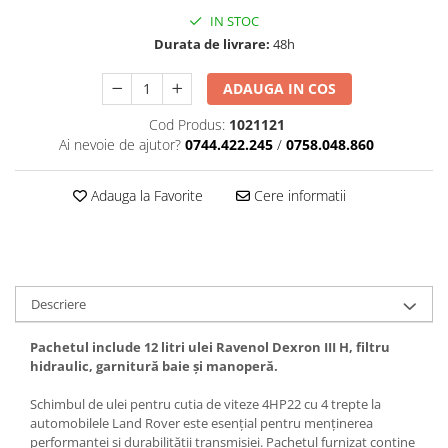
IN STOC
Durata de livrare:
48h
ADAUGA IN COS
Cod Produs:
1021121
Ai nevoie de ajutor?
0744.422.245
/
0758.048.860
Adauga la Favorite
Cere informatii
Descriere
Pachetul include 12 litri ulei Ravenol Dexron III H, filtru
hidraulic, garnitură baie și manoperă.
Schimbul de ulei pentru cutia de viteze 4HP22 cu 4 trepte la
automobilele Land Rover este esențial pentru menținerea
performanței și durabilității transmisiei. Pachetul furnizat conține