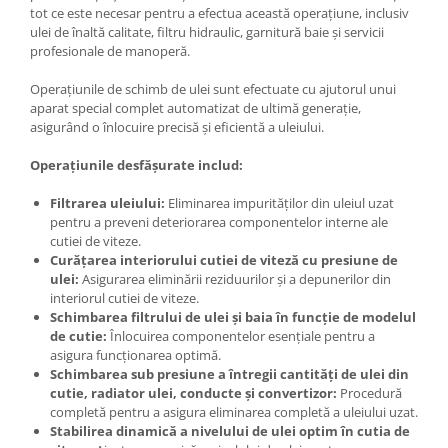
tot ce este necesar pentru a efectua această operațiune, inclusiv
ulei de înaltă calitate, filtru hidraulic, garnitură baie și servicii
profesionale de manoperă.
Operațiunile de schimb de ulei sunt efectuate cu ajutorul unui
aparat special complet automatizat de ultimă generație,
asigurând o înlocuire precisă și eficientă a uleiului.
Operațiunile desfășurate includ:
Filtrarea uleiului:
Eliminarea impurităților din uleiul uzat
pentru a preveni deteriorarea componentelor interne ale
cutiei de viteze.
Curățarea interiorului cutiei de viteză cu presiune de
ulei:
Asigurarea eliminării reziduurilor și a depunerilor din
interiorul cutiei de viteze.
Schimbarea filtrului de ulei și baia în funcție de modelul
de cutie:
Înlocuirea componentelor esențiale pentru a
asigura funcționarea optimă.
Schimbarea sub presiune a întregii cantități de ulei din
cutie, radiator ulei, conducte și convertizor:
Procedură
completă pentru a asigura eliminarea completă a uleiului uzat.
Stabilirea dinamică a nivelului de ulei optim în cutia de