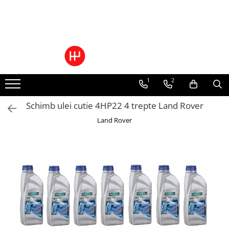
Ulei/lubrifianti
Ulei cutie automata
Filtre cutii automate
1
2
Schimb ulei cutie 4HP22 4 trepte Land Rover
Land Rover