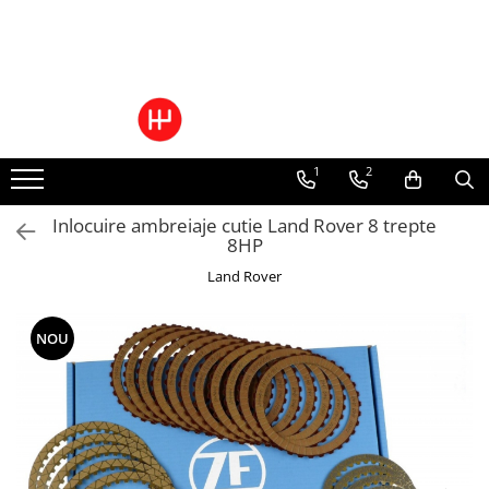
Toate Produsele
Pachete Cutie Automata
Pachete Cutie Manuala
1
2
Pachete Grup Diferential
Reparatii convertizoare de cuplu
Inlocuire ambreiaje cutie Land Rover 8 trepte
Climatizare Auto
8HP
Piese cutii de viteze automata
Land Rover
Ulei/lubrifianti
Ulei cutie automata
NOU
Filtre cutii automate