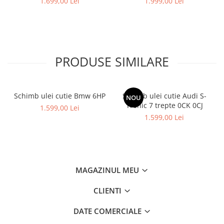
1.699,00 Lei
1.999,00 Lei
PRODUSE SIMILARE
Schimb ulei cutie Bmw 6HP
Schimb ulei cutie Audi S-
NOU
Tronic 7 trepte 0CK 0CJ
1.599,00 Lei
1.599,00 Lei
MAGAZINUL MEU
CLIENTI
DATE COMERCIALE