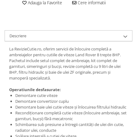
Adauga la Favorite
Cere informatii
Descriere
La RevizieCutie.ro, oferim servicii de înlocuire completă a
ambreiajelor pentru cutiile de viteze Land Rover 8 trepte 8HP.
Pachetul include setul complet de ambreiaje, kit complet de
garnituri, simeringuri și bucși, revizie completă cu 9 litri de ulei
8HP, filtru hidraulic și baie de ulei ZF originale, precum și
manoperă specializată.
Operatiunile desfasurate:
Demontare cutie viteze
Demontare convertizor cuplu
Demontare baie ulei cutie viteze și înlocuirea filtrului hidraulic
Recondiționare completă cutie viteze (înlocuire ambreiaje, set
garnituri, bucși) fără mecatronic
Schimbarea sub presiune a întregii cantități de ulei din cutie,
radiator ulei, conducte
Spălare integrală a cutiei de viteze