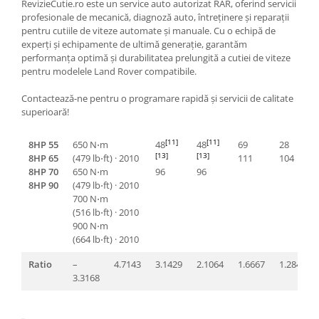
RevizieCutie.ro este un service auto autorizat RAR, oferind servicii
profesionale de mecanică, diagnoză auto, întreținere și reparații
pentru cutiile de viteze automate și manuale. Cu o echipă de
experți și echipamente de ultimă generație, garantăm
performanța optimă și durabilitatea prelungită a cutiei de viteze
pentru modelele Land Rover compatibile.
Contactează-ne pentru o programare rapidă și servicii de calitate
superioară!
[11]
[11]
8HP 55
650 N⋅m
48
48
69
28
[13]
[13]
8HP 65
(479 lb⋅ft) · 2010
111
104
8HP 70
650 N⋅m
96
96
8HP 90
(479 lb⋅ft) · 2010
700 N⋅m
(516 lb⋅ft) · 2010
900 N⋅m
(664 lb⋅ft) · 2010
Ratio
–
4.7143
3.1429
2.1064
1.6667
1.2847
3.3168