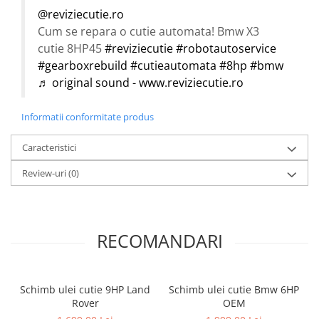
@reviziecutie.ro
Cum se repara o cutie automata! Bmw X3
cutie 8HP45
#reviziecutie
#robotautoservice
#gearboxrebuild
#cutieautomata
#8hp
#bmw
♬ original sound - www.reviziecutie.ro
Informatii conformitate produs
Caracteristici
Review-uri
(0)
RECOMANDARI
Schimb ulei cutie 9HP Land
Schimb ulei cutie Bmw 6HP
Rover
OEM