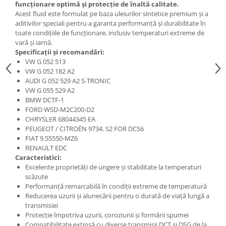
funcționare optimă și protecție de înaltă calitate.
Acest fluid este formulat pe baza uleiurilor sintetice premium și a
aditivilor speciali pentru a garanta performanță și durabilitate în
toate condițiile de funcționare, inclusiv temperaturi extreme de
vară și iarnă.
Specificații și recomandări:
VW G 052 513
VW G 052 182 A2
AUDI G 052 529 A2 S-TRONIC
VW G 055 529 A2
BMW DCTF-1
FORD WSD-M2C200-D2
CHRYSLER 68044345 EA
PEUGEOT / CITROËN 9734. S2 FOR DCS6
FIAT 9.55550-MZ6
RENAULT EDC
Caracteristici:
Excelente proprietăți de ungere și stabilitate la temperaturi
scăzute
Performanță remarcabilă în condiții extreme de temperatură
Reducerea uzurii și alunecării pentru o durată de viață lungă a
transmisiei
Protecție împotriva uzurii, coroziunii și formării spumei
Compatibilitate extinsă cu diverse transmisii DCT și DSG de la