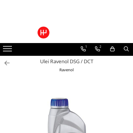
Ulei/lubrifianti
Ulei cutie automata
Filtre cutii automate
1
2
Ulei Ravenol DSG / DCT
Ravenol