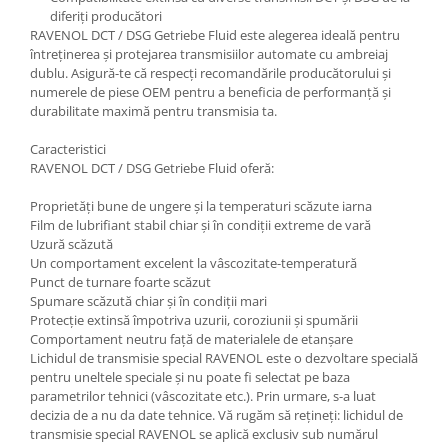
diferiți producători
RAVENOL DCT / DSG Getriebe Fluid este alegerea ideală pentru
întreținerea și protejarea transmisiilor automate cu ambreiaj
dublu. Asigură-te că respecți recomandările producătorului și
numerele de piese OEM pentru a beneficia de performanță și
durabilitate maximă pentru transmisia ta.
Caracteristici
RAVENOL DCT / DSG Getriebe Fluid oferă:
Proprietăți bune de ungere și la temperaturi scăzute iarna
Film de lubrifiant stabil chiar și în condiții extreme de vară
Uzură scăzută
Un comportament excelent la vâscozitate-temperatură
Punct de turnare foarte scăzut
Spumare scăzută chiar și în condiții mari
Protecție extinsă împotriva uzurii, coroziunii și spumării
Comportament neutru față de materialele de etanșare
Lichidul de transmisie special RAVENOL este o dezvoltare specială
pentru uneltele speciale și nu poate fi selectat pe baza
parametrilor tehnici (vâscozitate etc.). Prin urmare, s-a luat
decizia de a nu da date tehnice. Vă rugăm să rețineți: lichidul de
transmisie special RAVENOL se aplică exclusiv sub numărul