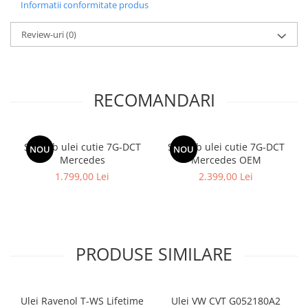
Informatii conformitate produs
Review-uri
(0)
RECOMANDARI
Schimb ulei cutie 7G-DCT
Schimb ulei cutie 7G-DCT
NOU
NOU
Mercedes
Mercedes OEM
1.799,00 Lei
2.399,00 Lei
PRODUSE SIMILARE
Ulei Ravenol T-WS Lifetime
Ulei VW CVT G052180A2