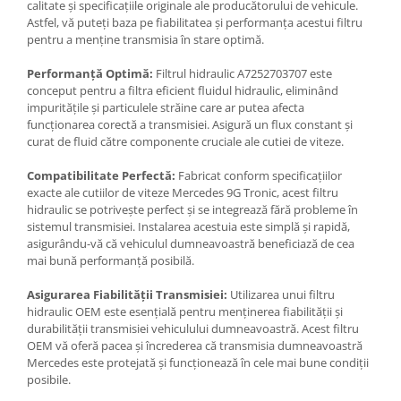
calitate și specificațiile originale ale producătorului de vehicule.
Astfel, vă puteți baza pe fiabilitatea și performanța acestui filtru
pentru a menține transmisia în stare optimă.
Performanță Optimă:
Filtrul hidraulic A7252703707 este
conceput pentru a filtra eficient fluidul hidraulic, eliminând
impuritățile și particulele străine care ar putea afecta
funcționarea corectă a transmisiei. Asigură un flux constant și
curat de fluid către componente cruciale ale cutiei de viteze.
Compatibilitate Perfectă:
Fabricat conform specificațiilor
exacte ale cutiilor de viteze Mercedes 9G Tronic, acest filtru
hidraulic se potrivește perfect și se integrează fără probleme în
sistemul transmisiei. Instalarea acestuia este simplă și rapidă,
asigurându-vă că vehiculul dumneavoastră beneficiază de cea
mai bună performanță posibilă.
Asigurarea Fiabilității Transmisiei:
Utilizarea unui filtru
hidraulic OEM este esențială pentru menținerea fiabilității și
durabilității transmisiei vehiculului dumneavoastră. Acest filtru
OEM vă oferă pacea și încrederea că transmisia dumneavoastră
Mercedes este protejată și funcționează în cele mai bune condiții
posibile.