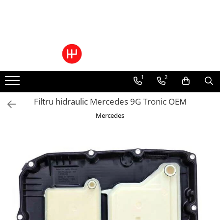
Ulei/lubrifianti
Ulei cutie automata
Filtre cutii automate
1
2
Filtru hidraulic Mercedes 9G Tronic OEM
Mercedes