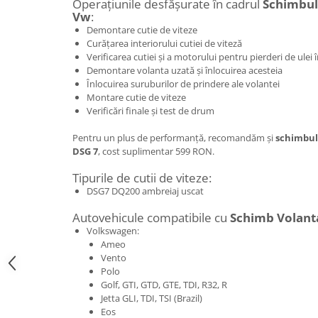
Operațiunile desfășurate în cadrul
Schimbulu
Vw
:
Demontare cutie de viteze
Curățarea interiorului cutiei de viteză
Verificarea cutiei și a motorului pentru pierderi de ulei
Demontare volanta uzată și înlocuirea acesteia
Înlocuirea suruburilor de prindere ale volantei
Montare cutie de viteze
Verificări finale și test de drum
Pentru un plus de performanță, recomandăm și
schimbul 
DSG 7
, cost suplimentar 599 RON.
Tipurile de cutii de viteze:
DSG7 DQ200 ambreiaj uscat
Autovehicule compatibile cu
Schimb Volant
Volkswagen:
Ameo
Vento
Polo
Golf, GTI, GTD, GTE, TDI, R32, R
Jetta GLI, TDI, TSI (Brazil)
Eos