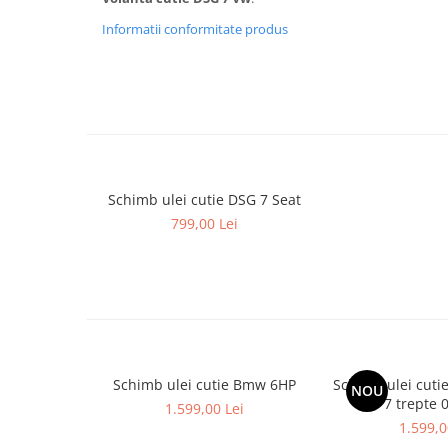
Informatii conformitate produs
Schimb ulei cutie DSG 7 Seat
799,00 Lei
Schimb ulei cutie Bmw 6HP
Schimb ulei cuti
NOU
7 trepte 
1.599,00 Lei
1.599,0