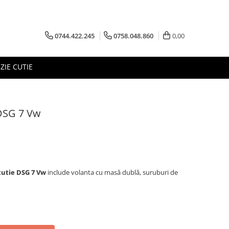
0744.422.245
0758.048.860
0,00
ZIE CUTIE
 DSG 7 Vw
cutie DSG 7 Vw
include volanta cu masă dublă, suruburi de