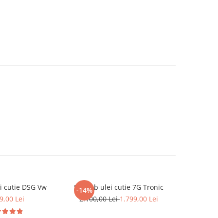
i cutie DSG Vw
Schimb ulei cutie 7G Tronic
Schimb u
-14%
9,00 Lei
2.100,00 Lei
1.799,00 Lei
2