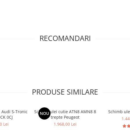
RECOMANDARI
PRODUSE SIMILARE
e Audi S-Tronic
Schimb ulei cutie ATN8 AMN8 8
Schimb ule
NOU
0CK 0CJ
trepte Peugeot
1.44
0 Lei
1.968,00 Lei