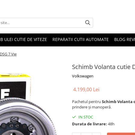
B ULEI CUTIE DE VITEZE
REPARATII CUTII AUTOMATE
BLOG REVI
 DSG 7 Vw
Schimb Volanta cutie
Volkswagen
4.199,00 Lei
Pachetul pentru
Schimb Volanta 
prindere și manoperă.
IN STOC
Durata de livrare:
48h