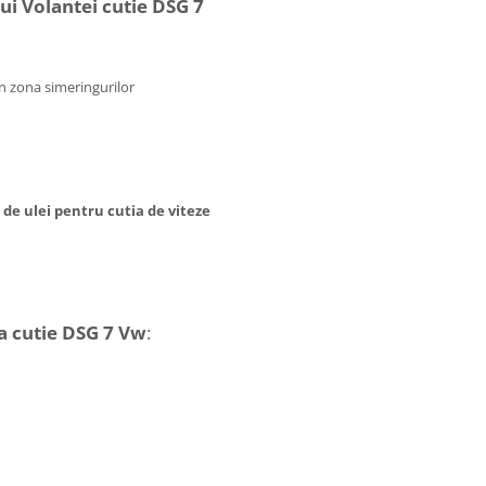
i Volantei cutie DSG 7
 în zona simeringurilor
de ulei pentru cutia de viteze
a cutie DSG 7 Vw
: