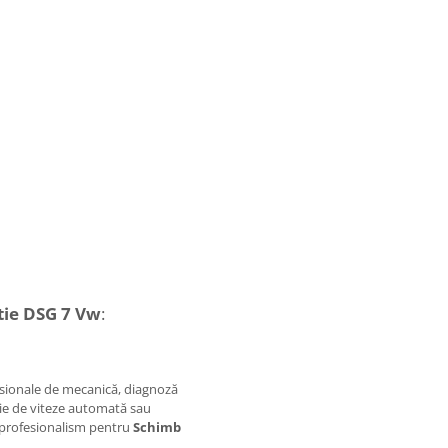
tie DSG 7 Vw
:
fesionale de mecanică, diagnoză
utie de viteze automată sau
i profesionalism pentru
Schimb