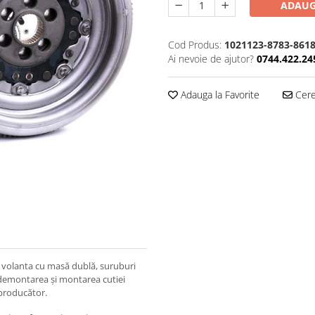
ADAUG
Cod Produs:
1021123-8783-861
Ai nevoie de ajutor?
0744.422.24
Adauga la Favorite
Cere 
 volanta cu masă dublă, suruburi
emontarea și montarea cutiei
producător.