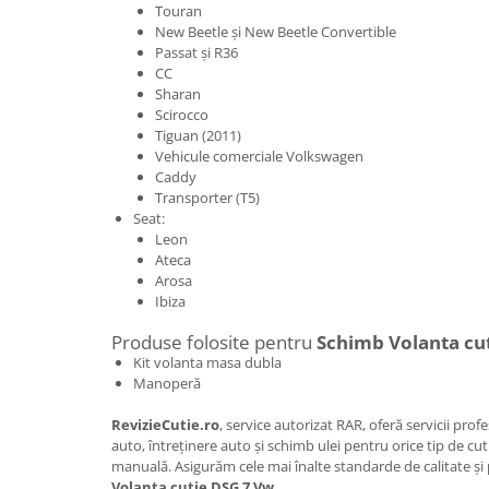
Touran
New Beetle și New Beetle Convertible
Passat și R36
CC
Sharan
Scirocco
Tiguan (2011)
Vehicule comerciale Volkswagen
Caddy
Transporter (T5)
Seat:
Leon
Ateca
Arosa
Ibiza
Produse folosite pentru
Schimb Volanta cu
Kit volanta masa dubla
Manoperă
RevizieCutie.ro
, service autorizat RAR, oferă servicii pro
auto, întreținere auto și schimb ulei pentru orice tip de c
manuală. Asigurăm cele mai înalte standarde de calitate ș
Volanta cutie DSG 7 Vw
.