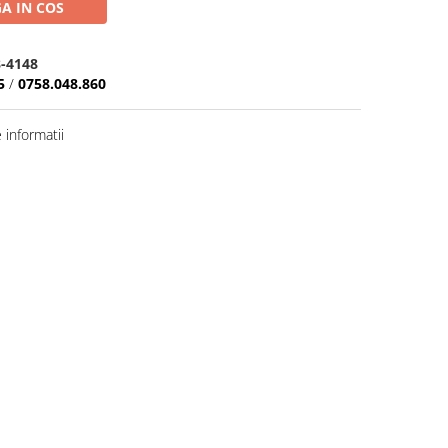
A IN COS
8-4148
5
/
0758.048.860
informatii