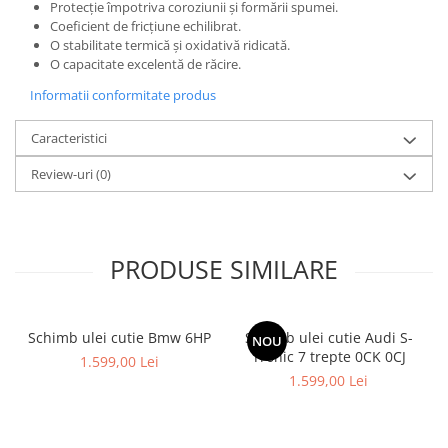
Protecție împotriva coroziunii și formării spumei.
Coeficient de fricțiune echilibrat.
O stabilitate termică și oxidativă ridicată.
O capacitate excelentă de răcire.
Informatii conformitate produs
Caracteristici
Review-uri
(0)
PRODUSE SIMILARE
Schimb ulei cutie Bmw 6HP
Schimb ulei cutie Audi S-
NOU
Tronic 7 trepte 0CK 0CJ
1.599,00 Lei
1.599,00 Lei