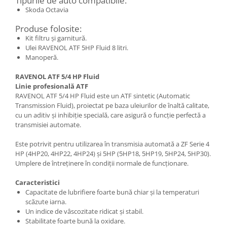
Tipurile de auto compatibile:
Skoda Octavia
Produse folosite:
Kit filtru și garnitură.
Ulei RAVENOL ATF 5HP Fluid 8 litri.
Manoperă.
RAVENOL ATF 5/4 HP Fluid
Linie profesională ATF
RAVENOL ATF 5/4 HP Fluid este un ATF sintetic (Automatic
Transmission Fluid), proiectat pe baza uleiurilor de înaltă calitate,
cu un aditiv și inhibiție specială, care asigură o funcție perfectă a
transmisiei automate.
Este potrivit pentru utilizarea în transmisia automată a ZF Serie 4
HP (4HP20, 4HP22, 4HP24) și 5HP (5HP18, 5HP19, 5HP24, 5HP30).
Umplere de întreținere în condiții normale de funcționare.
Caracteristici
Capacitate de lubrifiere foarte bună chiar și la temperaturi
scăzute iarna.
Un indice de vâscozitate ridicat și stabil.
Stabilitate foarte bună la oxidare.