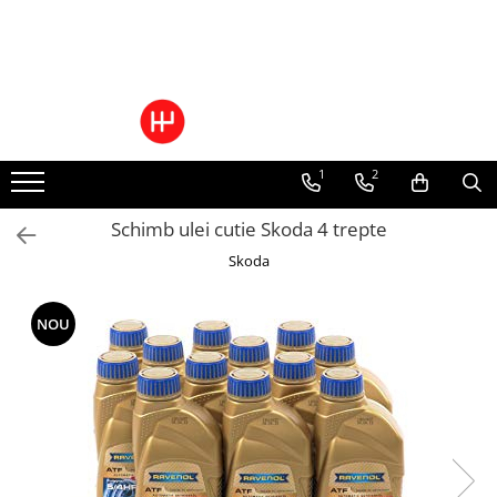
Toate Produsele
Pachete Cutie Automata
Pachete Cutie Manuala
1
2
Pachete Grup Diferential
Reparatii convertizoare de cuplu
Schimb ulei cutie Skoda 4 trepte
Climatizare Auto
Skoda
Piese cutii de viteze automata
Ulei/lubrifianti
Ulei cutie automata
NOU
Filtre cutii automate