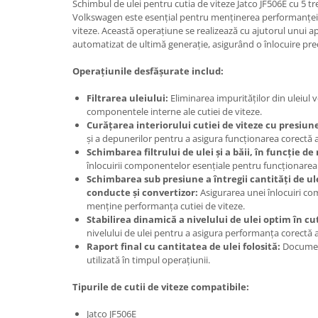
Schimbul de ulei pentru cutia de viteze Jatco JF506E cu 5 tr
Volkswagen este esențial pentru menținerea performanței op
viteze. Această operațiune se realizează cu ajutorul unui a
automatizat de ultimă generație, asigurând o înlocuire precis
Operațiunile desfășurate includ:
Filtrarea uleiului:
Eliminarea impurităților din uleiul 
componentele interne ale cutiei de viteze.
Curățarea interiorului cutiei de viteze cu presiune
și a depunerilor pentru a asigura funcționarea corectă a 
Schimbarea filtrului de ulei și a băii, în funcție de
înlocuirii componentelor esențiale pentru funcționarea 
Schimbarea sub presiune a întregii cantități de ulei
conducte și convertizor:
Asigurarea unei înlocuiri com
menține performanța cutiei de viteze.
Stabilirea dinamică a nivelului de ulei optim în cut
nivelului de ulei pentru a asigura performanța corectă a 
Raport final cu cantitatea de ulei folosită:
Documenta
utilizată în timpul operațiunii.
Tipurile de cutii de viteze compatibile:
Jatco JF506E