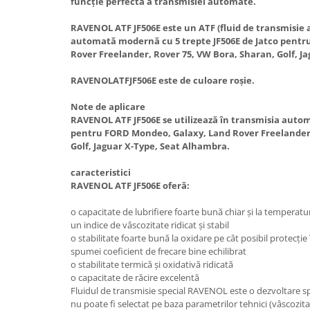
funcție perfectă a transmisiei automate.
RAVENOL ATF JF506E este un ATF (fluid de transmisie
automată modernă cu 5 trepte JF506E de Jatco pent
Rover Freelander, Rover 75, VW Bora, Sharan, Golf, J
RAVENOLATFJF506E este de culoare roșie.
Note de aplicare
RAVENOL ATF JF506E se utilizează în transmisia automa
pentru FORD Mondeo, Galaxy, Land Rover Freelander,
Golf, Jaguar X-Type, Seat Alhambra.
caracteristici
RAVENOL ATF JF506E oferă:
o capacitate de lubrifiere foarte bună chiar și la temperatur
un indice de vâscozitate ridicat și stabil
o stabilitate foarte bună la oxidare pe cât posibil protecție
spumei coeficient de frecare bine echilibrat
o stabilitate termică și oxidativă ridicată
o capacitate de răcire excelentă
Fluidul de transmisie special RAVENOL este o dezvoltare spe
nu poate fi selectat pe baza parametrilor tehnici (vâscozitat