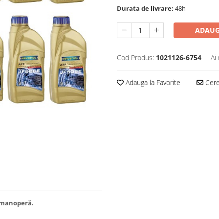
Durata de livrare:
48h
ADAUG
Cod Produs:
1021126-6754
Ai
Adauga la Favorite
Cere 
i manoperă.