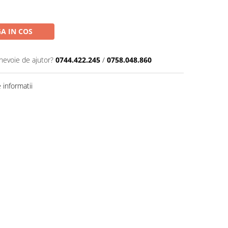
A IN COS
 nevoie de ajutor?
0744.422.245
/
0758.048.860
informatii