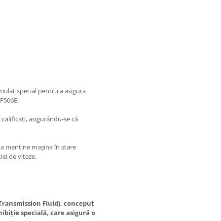
rmulat special pentru a asigura
JF506E.
 calificați, asigurându-se că
 a menține mașina în stare
ei de viteze.
Transmission Fluid), conceput
hibiție specială, care asigură o