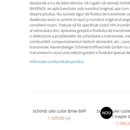
decizia de a nu da date tehnice. Vă rugăm să rețineți: lichid
RAVENOL se aplică exclusiv sub numărul original, așa cum es
despre produs. Nu sunteți sigur de fluidul de transmisie co
dealerului auto cu privire la tipul și numărul original al a
consilierii noștri. Trebuie să fie specificat codul VIN (număr
al vehiculului dvs. Aplicarea greșită a fluidului de transmi
o defecțiune a problemelor de schimbare a transmisiei, c
combustibil, comportamentul nedorit alunecării, etc., cau
transmisiei. Ravensberger Schmierstoffvertrieb GmbH nu 
transmisie în cazul unei selecții greșite a fluidului specia
Informatii conformitate produs
Schimb ulei cutie Bmw 6HP
Schimb ulei cuti
NOU
7 trepte 
1.599,00 Lei
1.599,0