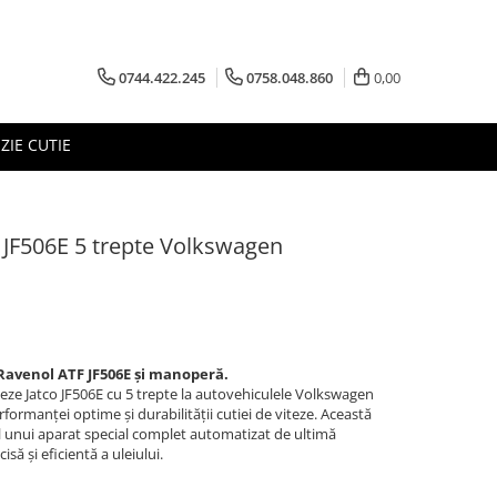
0744.422.245
0758.048.860
0,00
ZIE CUTIE
o JF506E 5 trepte Volkswagen
i Ravenol ATF JF506E și manoperă.
teze Jatco JF506E cu 5 trepte la autovehiculele Volkswagen
ormanței optime și durabilității cutiei de viteze. Această
l unui aparat special complet automatizat de ultimă
să și eficientă a uleiului.