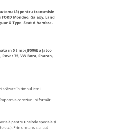
 automată) pentru transmisie
ru FORD Mondeo, Galaxy, Land
aguar X-Type, Seat Alhambra.
tă în 5 timpi JF506E a Jatco
 Rover 75, VW Bora, Sharan,
i scăzute în timpul iernii
 împotriva coroziunii și formării
cială pentru uneltele speciale și
e etc.). Prin urmare, s-a luat