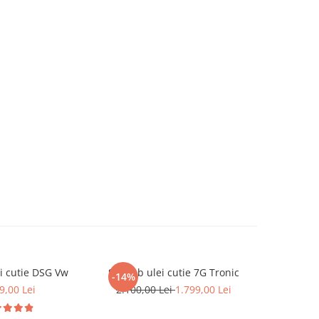
i cutie DSG Vw
Schimb ulei cutie 7G Tronic
Schimb u
-14%
9,00 Lei
2.100,00 Lei
1.799,00 Lei
2