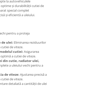
epte la autovehiculele
time și durabilității cutiei de
parat special complet
ă și eficientă a uleiului.
vechi pentru a proteja
 de ulei:
Eliminarea reziduurilor
cutiei de viteze.
 modelul cutiei:
Asigurarea
optimă a cutiei de viteze.
 din cutie, radiator ulei,
plete a uleiului vechi pentru a
ia de viteze:
Ajustarea precisă a
cutiei de viteze.
re detaliată a cantității de ulei