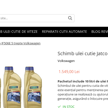
B ULEI CUTIE DE VITEZE
REPARATII CUTII AUTOMATE
BLOG REVI
co JF506E 5 trepte Volkswagen
Schimb ulei cutie Jatc
Volkswagen
1.549,00 Lei
Pachetul include 10 litri de ule
Schimbul de ulei pentru cutia de vi
este esențial pentru menținerea perf
operațiune se realizează cu ajutoru
generație, asigurând o înlocuire preci
IN STOC