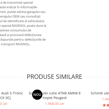
ul de transmisie special
te indicat în informațiile
rect, puteți adresa garajului sau
ngrenajului OEM sau consultați
ul de identificare al vehiculului)
sie special RAVENOL poate duce la
reșterea consumului de
zează și provoacă defecțiunea
răspunde pentru defecțiunile de
l de transport RAVENOL.
PRODUSE SIMILARE
e Audi S-Tronic
Schimb ulei cutie ATN8 AMN8 8
Schimb ule
NOU
0CK 0CJ
trepte Peugeot
1.44
0 Lei
1.968,00 Lei