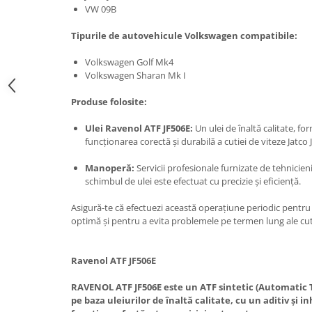
VW 09B
Tipurile de autovehicule Volkswagen compatibile:
Volkswagen Golf Mk4
Volkswagen Sharan Mk I
Produse folosite:
Ulei Ravenol ATF JF506E:
Un ulei de înaltă calitate, fo
funcționarea corectă și durabilă a cutiei de viteze Jatco 
Manoperă:
Servicii profesionale furnizate de tehnicieni
schimbul de ulei este efectuat cu precizie și eficiență.
Asigură-te că efectuezi această operațiune periodic pentru
optimă și pentru a evita problemele pe termen lung ale cuti
Ravenol ATF JF506E
RAVENOL ATF JF506E este un ATF sintetic (Automatic 
pe baza uleiurilor de înaltă calitate, cu un aditiv și in