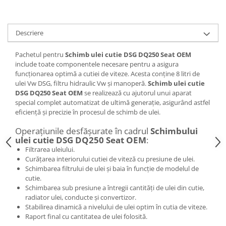
Descriere
Pachetul pentru
Schimb ulei cutie DSG DQ250 Seat OEM
include toate componentele necesare pentru a asigura
funcționarea optimă a cutiei de viteze. Acesta conține 8 litri de
ulei Vw DSG, filtru hidraulic Vw și manoperă.
Schimb ulei cutie
DSG DQ250 Seat OEM
se realizează cu ajutorul unui aparat
special complet automatizat de ultimă generație, asigurând astfel
eficiență și precizie în procesul de schimb de ulei.
Operațiunile desfășurate în cadrul
Schimbului
ulei cutie DSG DQ250 Seat OEM
:
Filtrarea uleiului.
Curățarea interiorului cutiei de viteză cu presiune de ulei.
Schimbarea filtrului de ulei și baia în funcție de modelul de
cutie.
Schimbarea sub presiune a întregii cantități de ulei din cutie,
radiator ulei, conducte și convertizor.
Stabilirea dinamică a nivelului de ulei optim în cutia de viteze.
Raport final cu cantitatea de ulei folosită.