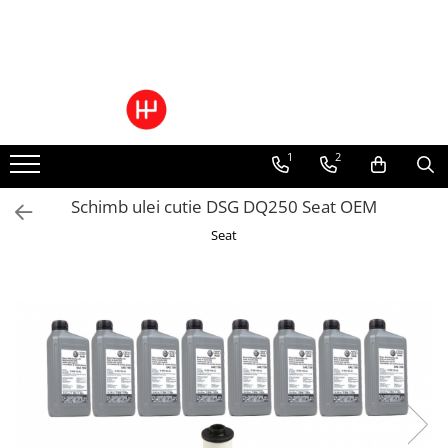
Ulei/lubrifianti
Ulei cutie automata
Filtre cutii automate
1
2
Schimb ulei cutie DSG DQ250 Seat OEM
Seat