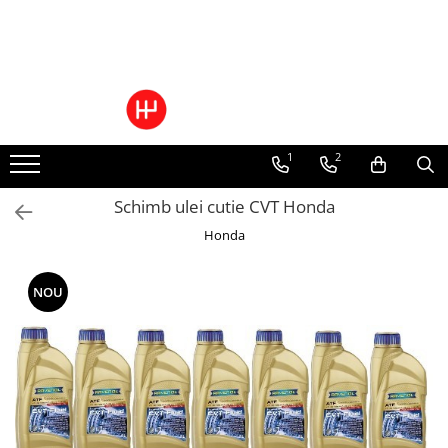
Toate Produsele
Pachete Cutie Automata
Pachete Cutie Manuala
1
2
Pachete Grup Diferential
Reparatii convertizoare de cuplu
Schimb ulei cutie CVT Honda
Climatizare Auto
Honda
Piese cutii de viteze automata
Ulei/lubrifianti
Ulei cutie automata
NOU
Filtre cutii automate