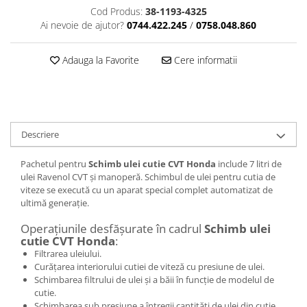
Cod Produs:
38-1193-4325
Ai nevoie de ajutor?
0744.422.245
/
0758.048.860
Adauga la Favorite
Cere informatii
Descriere
Pachetul pentru
Schimb ulei cutie CVT Honda
include 7 litri de
ulei Ravenol CVT și manoperă. Schimbul de ulei pentru cutia de
viteze se execută cu un aparat special complet automatizat de
ultimă generație.
Operațiunile desfășurate în cadrul
Schimb ulei
cutie CVT Honda
:
Filtrarea uleiului.
Curățarea interiorului cutiei de viteză cu presiune de ulei.
Schimbarea filtrului de ulei și a băii în funcție de modelul de
cutie.
Schimbarea sub presiune a întregii cantități de ulei din cutie,