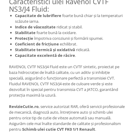
Caracteristici ulei Ravenol CVTF
NS3/J4 Fluid:
Capacitate de lubrifiere
foarte bună chiar și la temperaturi
scăzute iarna.
Indice de vâscozitate
ridicat și stabil.
Stabilitate
foarte bună la oxidare.
Protecție
împotriva coroziunii și formării spumei.
Coeficient de fricțiune
echilibrat.
Stabilitate termică și oxidativă
ridicată.
Capacitate excelentă de răcire
.
RAVENOL CVTF NS3/J4 Fluid este un CVTF sintetic, proiectat pe
baza hidrocrației de înaltă calitate, cu un aditiv și inhibiție
specială, asigurând o funcționare perfectă a transmisiei CVT.
Fluidul RAVENOL CVTF NS3/J4 este de culoare verde și este
dezvoltat în special pentru transmisia CVT a JATCO, garantând
protecția maximă la uzură.
RevizieCutie.ro
, service autorizat RAR, oferă servicii profesionale
de mecanică, diagnoză auto, întreținere auto și schimb ulei
pentru orice tip de cutie de viteze automată sau manuală.
Asigurăm cele mai înalte standarde de calitate și profesionalism
pentru
Schimb ulei cutie CVT FK0 1/1 Renault
.