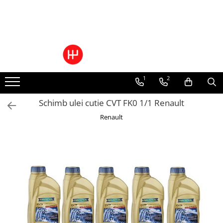
Toate Produsele
Pachete Cutie Automata
Pachete Cutie Manuala
1
2
Pachete Grup Diferential
Reparatii convertizoare de cuplu
Schimb ulei cutie CVT FK0 1/1 Renault
Climatizare Auto
Renault
Piese cutii de viteze automata
Ulei/lubrifianti
Ulei cutie automata
Filtre cutii automate