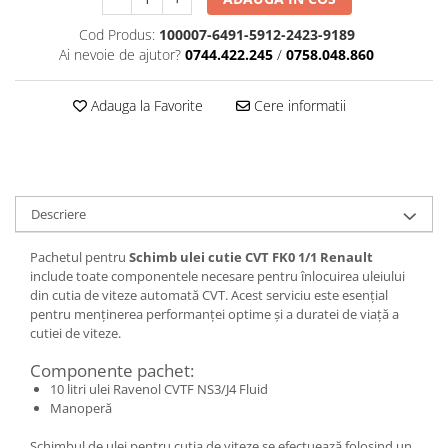
Cod Produs:
100007-6491-5912-2423-9189
Ai nevoie de ajutor?
0744.422.245
/
0758.048.860
Adauga la Favorite
Cere informatii
Descriere
Pachetul pentru
Schimb ulei cutie CVT FK0 1/1 Renault
include toate componentele necesare pentru înlocuirea uleiului
din cutia de viteze automată CVT. Acest serviciu este esențial
pentru menținerea performanței optime și a duratei de viață a
cutiei de viteze.
Componente pachet:
10 litri ulei Ravenol CVTF NS3/J4 Fluid
Manoperă
Schimbul de ulei pentru cutia de viteze se efectuează folosind un