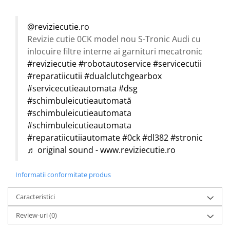
@reviziecutie.ro
Revizie cutie 0CK model nou S-Tronic Audi cu
inlocuire filtre interne ai garnituri mecatronic
#reviziecutie
#robotautoservice
#servicecutii
#reparatiicutii
#dualclutchgearbox
#servicecutieautomata
#dsg
#schimbuleicutieautomată
#schimbuleicutieautomata
#schimbuleicutieautomata
#reparatiicutiiautomate
#0ck
#dl382
#stronic
♬ original sound - www.reviziecutie.ro
Informatii conformitate produs
Caracteristici
Review-uri
(0)