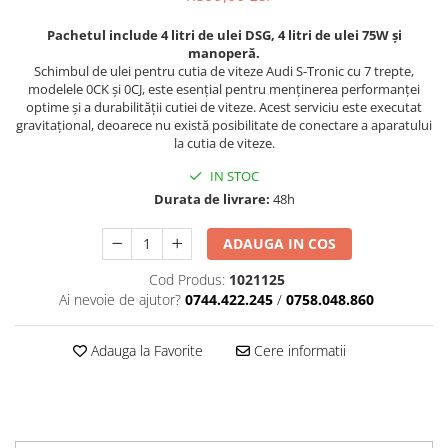
Pachetul include 4 litri de ulei DSG, 4 litri de ulei 75W și
manoperă.
Schimbul de ulei pentru cutia de viteze Audi S-Tronic cu 7 trepte,
modelele 0CK și 0CJ, este esențial pentru menținerea performanței
optime și a durabilității cutiei de viteze. Acest serviciu este executat
gravitațional, deoarece nu există posibilitate de conectare a aparatului
la cutia de viteze.
IN STOC
Durata de livrare:
48h
ADAUGA IN COS
Cod Produs:
1021125
Ai nevoie de ajutor?
0744.422.245
/
0758.048.860
Adauga la Favorite
Cere informatii