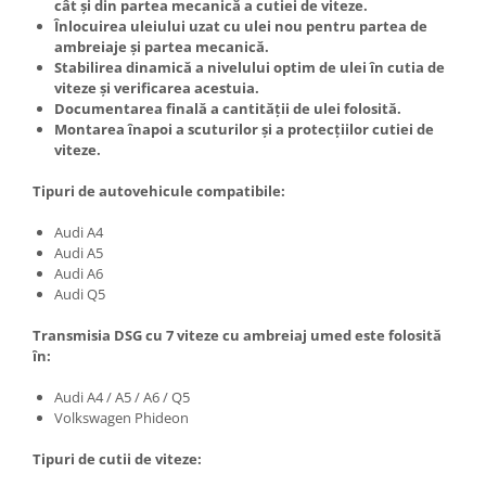
cât și din partea mecanică a cutiei de viteze.
Înlocuirea uleiului uzat cu ulei nou pentru partea de
ambreiaje și partea mecanică.
Stabilirea dinamică a nivelului optim de ulei în cutia de
viteze și verificarea acestuia.
Documentarea finală a cantității de ulei folosită.
Montarea înapoi a scuturilor și a protecțiilor cutiei de
viteze.
Tipuri de autovehicule compatibile:
Audi A4
Audi A5
Audi A6
Audi Q5
Transmisia DSG cu 7 viteze cu ambreiaj umed este folosită
în:
Audi A4 / A5 / A6 / Q5
Volkswagen Phideon
Tipuri de cutii de viteze: