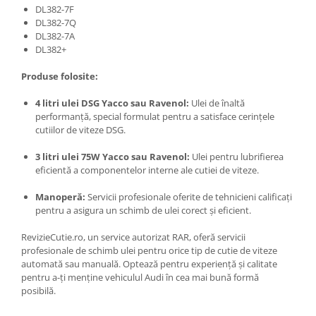
DL382-7F
DL382-7Q
DL382-7A
DL382+
Produse folosite:
4 litri ulei DSG Yacco sau Ravenol:
Ulei de înaltă
performanță, special formulat pentru a satisface cerințele
cutiilor de viteze DSG.
3 litri ulei 75W Yacco sau Ravenol:
Ulei pentru lubrifierea
eficientă a componentelor interne ale cutiei de viteze.
Manoperă:
Servicii profesionale oferite de tehnicieni calificați
pentru a asigura un schimb de ulei corect și eficient.
RevizieCutie.ro, un service autorizat RAR, oferă servicii
profesionale de schimb ulei pentru orice tip de cutie de viteze
automată sau manuală. Optează pentru experiență și calitate
pentru a-ți menține vehiculul Audi în cea mai bună formă
posibilă.