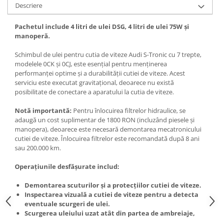
Descriere
Pachetul include 4 litri de ulei DSG, 4 litri de ulei 75W și
manoperă.
Schimbul de ulei pentru cutia de viteze Audi S-Tronic cu 7 trepte,
modelele 0CK și 0CJ, este esențial pentru menținerea
performanței optime și a durabilității cutiei de viteze. Acest
serviciu este executat gravitațional, deoarece nu există
posibilitate de conectare a aparatului la cutia de viteze.
Notă importantă:
Pentru înlocuirea filtrelor hidraulice, se
adaugă un cost suplimentar de 1800 RON (incluzând piesele și
manopera), deoarece este necesară demontarea mecatronicului
cutiei de viteze. Înlocuirea filtrelor este recomandată după 8 ani
sau 200.000 km.
Operațiunile desfășurate includ:
Demontarea scuturilor și a protecțiilor cutiei de viteze.
Inspectarea vizuală a cutiei de viteze pentru a detecta
eventuale scurgeri de ulei.
Scurgerea uleiului uzat atât din partea de ambreiaje,