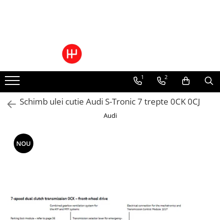
Ulei/lubrifianti
Ulei cutie automata
Filtre cutii automate
1
2
Schimb ulei cutie Audi S-Tronic 7 trepte 0CK 0CJ
Audi
NOU