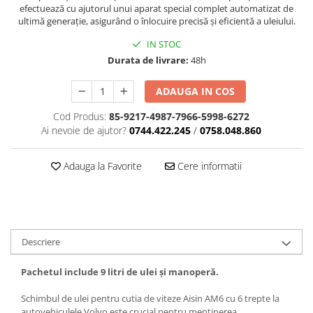
efectuează cu ajutorul unui aparat special complet automatizat de
ultimă generație, asigurând o înlocuire precisă și eficientă a uleiului.
IN STOC
Durata de livrare:
48h
ADAUGA IN COS
Cod Produs:
85-9217-4987-7966-5998-6272
Ai nevoie de ajutor?
0744.422.245
/
0758.048.860
Adauga la Favorite
Cere informatii
Descriere
Pachetul include 9 litri de ulei și manoperă.
Schimbul de ulei pentru cutia de viteze Aisin AM6 cu 6 trepte la
autovehiculele Volvo este crucial pentru menținerea