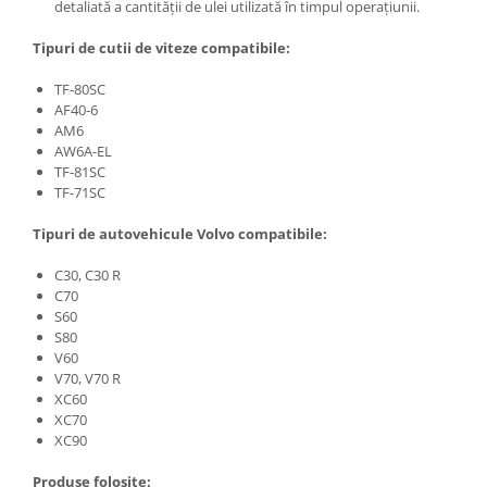
detaliată a cantității de ulei utilizată în timpul operațiunii.
Tipuri de cutii de viteze compatibile:
TF-80SC
AF40-6
AM6
AW6A-EL
TF-81SC
TF-71SC
Tipuri de autovehicule Volvo compatibile:
C30, C30 R
C70
S60
S80
V60
V70, V70 R
XC60
XC70
XC90
Produse folosite: