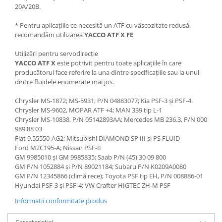
20A/20B.
* Pentru aplicațiile ce necesită un ATF cu vâscozitate redusă,
recomandăm utilizarea
YACCO ATF X FE
Utilizări pentru servodirecție
YACCO ATF X
este potrivit pentru toate aplicațiile în care
producătorul face referire la una dintre specificațiile sau la unul
dintre fluidele enumerate mai jos.
Chrysler MS-1872; MS-5931; P/N 04883077; Kia PSF-3 și PSF-4.
Chrysler MS-9602, MOPAR ATF +4; MAN 339 tip L-1
Chrysler MS-10838, P/N 05142893AA; Mercedes MB 236.3, P/N 000
989 88 03
Fiat 9.55550-AG2; Mitsubishi DIAMOND SP III și PS FLUID
Ford M2C195-A; Nissan PSF-II
GM 9985010 și GM 9985835; Saab P/N (45) 30 09 800
GM P/N 1052884 și P/N 89021184; Subaru P/N K0209A0080
GM P/N 12345866 (climă rece); Toyota PSF tip EH, P/N 008886-01
Hyundai PSF-3 și PSF-4; VW Crafter HIGTEC ZH-M PSF
Informatii conformitate produs
Caracteristici