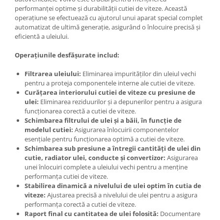
performanței optime și durabilității cutiei de viteze. Această
operațiune se efectuează cu ajutorul unui aparat special complet
automatizat de ultimă generație, asigurând o înlocuire precisă și
eficientă a uleiului.
Operațiunile desfășurate includ:
Filtrarea uleiului:
Eliminarea impurităților din uleiul vechi
pentru a proteja componentele interne ale cutiei de viteze.
Curățarea interiorului cutiei de viteze cu presiune de
ulei:
Eliminarea reziduurilor și a depunerilor pentru a asigura
funcționarea corectă a cutiei de viteze.
Schimbarea filtrului de ulei și a băii, în funcție de
modelul cutiei:
Asigurarea înlocuirii componentelor
esențiale pentru funcționarea optimă a cutiei de viteze.
Schimbarea sub presiune a întregii cantități de ulei din
cutie, radiator ulei, conducte și convertizor:
Asigurarea
unei înlocuiri complete a uleiului vechi pentru a menține
performanța cutiei de viteze.
Stabilirea dinamică a nivelului de ulei optim în cutia de
viteze:
Ajustarea precisă a nivelului de ulei pentru a asigura
performanța corectă a cutiei de viteze.
Raport final cu cantitatea de ulei folosită:
Documentare