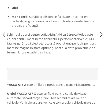
Ulei
Manoperă:
Servicii profesionale furnizate de tehnicieni
calificați, asigurându-se că schimbul de ulei este efectuat cu
precizie și eficiență.
Schimbul de ulei pentru cutia Aisin AM6 cu 6 trepte Volvo este
crucial pentru menținerea fiabilității și performanței vehiculului
tău. Asigură-te că efectuezi această operațiune periodic pentru a
menține mașina în stare optimă și pentru a evita problemele pe
termen lung ale cutiei de viteze.
YACCO ATF X
este un fluid sintetic pentru transmisii automate.
Uleiul YACCO ATF X
este un fluid pentru cutiile de viteze
automate, servodirecția și circuitele hidraulice ale multor
vehicule: Vehicule ușoare, vehicule comerciale, vehicule grele de