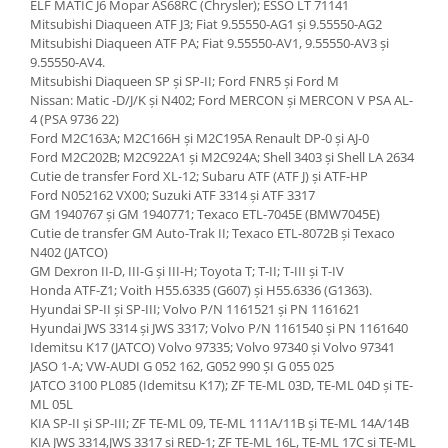
ELF MATIC J6 Mopar AS68RC (Chrysler); ESSO LT 71141
Mitsubishi Diaqueen ATF J3; Fiat 9.55550-AG1 și 9.55550-AG2
Mitsubishi Diaqueen ATF PA; Fiat 9.55550-AV1, 9.55550-AV3 și
9.55550-AV4.
Mitsubishi Diaqueen SP și SP-II; Ford FNR5 și Ford M
Nissan: Matic -D/J/K și N402; Ford MERCON și MERCON V PSA AL-
4 (PSA 9736 22)
Ford M2C163A; M2C166H și M2C195A Renault DP-0 și AJ-0
Ford M2C202B; M2C922A1 și M2C924A; Shell 3403 și Shell LA 2634
Cutie de transfer Ford XL-12; Subaru ATF (ATF J) și ATF-HP
Ford N052162 VX00; Suzuki ATF 3314 și ATF 3317
GM 1940767 și GM 1940771; Texaco ETL-7045E (BMW7045E)
Cutie de transfer GM Auto-Trak II; Texaco ETL-8072B și Texaco
N402 (JATCO)
GM Dexron II-D, III-G și III-H; Toyota T; T-II; T-III și T-IV
Honda ATF-Z1; Voith H55.6335 (G607) și H55.6336 (G1363).
Hyundai SP-II și SP-III; Volvo P/N 1161521 și PN 1161621
Hyundai JWS 3314 și JWS 3317; Volvo P/N 1161540 și PN 1161640
Idemitsu K17 (JATCO) Volvo 97335; Volvo 97340 și Volvo 97341
JASO 1-A; VW-AUDI G 052 162, G052 990 ȘI G 055 025
JATCO 3100 PL085 (Idemitsu K17); ZF TE-ML 03D, TE-ML 04D și TE-
ML 05L
KIA SP-II și SP-III; ZF TE-ML 09, TE-ML 111A/11B și TE-ML 14A/14B
KIA JWS 3314,JWS 3317 și RED-1; ZF TE-ML 16L, TE-ML 17C și TE-ML