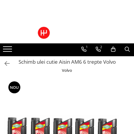
Toate Produsele
Pachete Cutie Automata
Pachete Cutie Manuala
1
2
Pachete Grup Diferential
Reparatii convertizoare de cuplu
Schimb ulei cutie Aisin AM6 6 trepte Volvo
Climatizare Auto
Volvo
Piese cutii de viteze automata
Ulei/lubrifianti
Ulei cutie automata
NOU
Filtre cutii automate