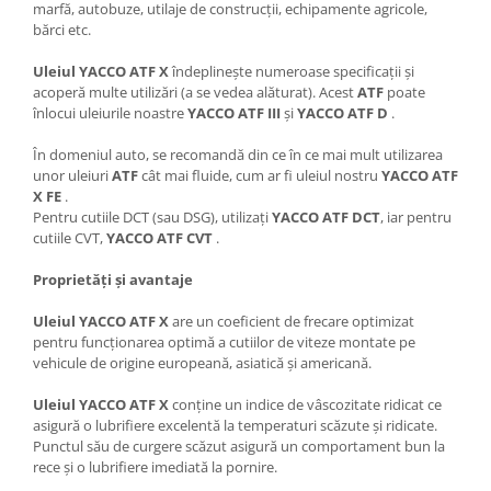
marfă, autobuze, utilaje de construcții, echipamente agricole,
bărci etc.
Uleiul YACCO ATF X
îndeplinește numeroase specificații și
acoperă multe utilizări (a se vedea alăturat). Acest
ATF
poate
înlocui uleiurile noastre
YACCO ATF III
și
YACCO ATF D
.
În domeniul auto, se recomandă din ce în ce mai mult utilizarea
unor uleiuri
ATF
cât mai fluide, cum ar fi uleiul nostru
YACCO ATF
X FE
.
Pentru cutiile DCT (sau DSG), utilizați
YACCO ATF DCT
, iar pentru
cutiile CVT,
YACCO ATF CVT
.
Proprietăți și avantaje
Uleiul YACCO ATF X
are un coeficient de frecare optimizat
pentru funcționarea optimă a cutiilor de viteze montate pe
vehicule de origine europeană, asiatică și americană.
Uleiul YACCO ATF X
conține un indice de vâscozitate ridicat ce
asigură o lubrifiere excelentă la temperaturi scăzute și ridicate.
Punctul său de curgere scăzut asigură un comportament bun la
rece și o lubrifiere imediată la pornire.