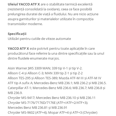
Uleiul YACCO ATF X
are o stabilitate termică excelentă
(rezistență consolidată la oxidare), ceea ce face posibilă
prelungirea duratei de viață a fluidului. Nu are nicio acțiune
asupra garniturilor și materialelor utilizate în compoziția
transmisiilor moderne.
Specificații
Utilizări pentru cutiile de viteze automate
YACCO ATF X
este potrivit pentru toate aplicațiile în care
producătorul face referire la una dintre specificațiile sau la unul
dintre fluidele enumerate mai jos.
Aisin Warner JWS 3309 MAN; 339 tip V-1 și tip V-2.
Allison C-4 și Allison C-3; MAN 339 tip Z-1 și tip Z-2
Allison TES-295 și Allison TES-389; Mazda ATF-M III și ATF-M IV
ATF tip A sufix A; Mercedes-Benz MB 236.1; MB 236.2 și MB 236.5.
Caterpillar AT-1; Mercedes-Benz MB 236.6; MB 236.7; MB 236.8 și
MB 236.9.
Chrysler MS-9417; Mercedes Benz MB 236.10 și MB 236.11
Chrysler MS-7176/7176D/7176E (ATF+/ATF+2/ATF+3);
Mercedes Benz MB 236.81 și MB 236.91
Chrysler MS-9602 (ATF+4); Mopar ATF+4 și ATF+3 (Chrysler)