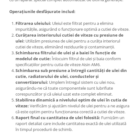
Operațiunile desfășurate includ:
Filtrarea uleiului:
Uleiul este filtrat pentru a elimina
impuritățile, asigurând o funcționare optimă a cutiei de viteze.
Curățarea interiorului cutiei de viteze cu presiune de
ulei:
Utilizăm presiunea de ulei pentru a curăța interiorul
cutiei de viteze, eliminând reziduurile și contaminanții.
Schimbarea filtrului de ulei și a baiei în funcție de
modelul de cutie:
Înlocuim filtrul de ulei și baia conform
specificațiilor pentru cutia de viteze Aisin AM6.
Schimbarea sub presiune a întregii cantități de ulei din
cutie, radiatorului de ulei, conductelor și
convertizorului:
Umplem întregul sistem cu ulei nou,
asigurându-ne că toate componentele sunt lubrifiate
corespunzător și că uleiul uzat este complet eliminat.
Stabilirea dinamică a nivelului optim de ulei în cutia de
viteze:
Verificăm și ajustăm nivelul de ulei pentru a ne asigura
că este optim pentru funcționarea corectă a cutiei de viteze.
Raport final cu cantitatea de ulei folosită:
Furnizăm un
raport detaliat care include cantitatea exactă de ulei utilizată
în timpul procedurii de schimb.