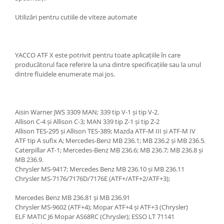
Utilizări pentru cutiile de viteze automate
YACCO ATF X este potrivit pentru toate aplicațiile în care
producătorul face referire la una dintre specificațiile sau la unul
dintre fluidele enumerate mai jos.
Aisin Warner JWS 3309 MAN; 339 tip V-1 și tip V-2.
Allison C-4 și Allison C-3; MAN 339 tip Z-1 și tip Z-2
Allison TES-295 și Allison TES-389; Mazda ATF-M III și ATF-M IV
ATF tip A sufix A; Mercedes-Benz MB 236.1; MB 236.2 și MB 236.5.
Caterpillar AT-1; Mercedes-Benz MB 236.6; MB 236.7; MB 236.8 și
MB 236.9.
Chrysler MS-9417; Mercedes Benz MB 236.10 și MB 236.11
Chrysler MS-7176/7176D/7176E (ATF+/ATF+2/ATF+3);
Mercedes Benz MB 236.81 și MB 236.91
Chrysler MS-9602 (ATF+4); Mopar ATF+4 și ATF+3 (Chrysler)
ELF MATIC J6 Mopar AS68RC (Chrysler); ESSO LT 71141