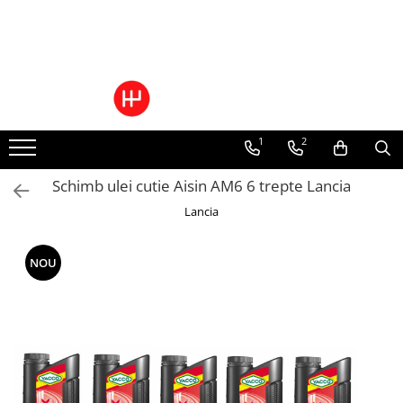
Ulei/lubrifianti
Ulei cutie automata
Filtre cutii automate
1
2
Schimb ulei cutie Aisin AM6 6 trepte Lancia
Lancia
NOU