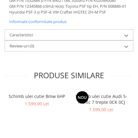
GM P/N 1052884 și P/N 89021184; Subaru P/N K0209A0080
GM P/N 12345866 (climă rece); Toyota PSF tip EH, P/N 008886-01
Hyundai PSF-3 și PSF-4; VW Crafter HIGTEC ZH-M PSF
Informatii conformitate produs
Caracteristici
Review-uri
(0)
PRODUSE SIMILARE
Schimb ulei cutie Bmw 6HP
Schimb ulei cutie Audi S-
NOU
Tronic 7 trepte 0CK 0CJ
1.599,00 Lei
1.599,00 Lei