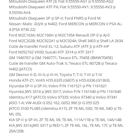
Mitsubishi Diaqueen ATF J3; Fiat 9.55550-AG1 și 9.55550-AG2
Mitsubishi Diaqueen ATF PA; Fiat 9.55550-AV1, 9.55550-AV3 și
9.55550-AV4.
Mitsubishi Diaqueen SP și SP-II; Ford FNR5 și Ford M
Nissan: Matic -D/J/K și N402; Ford MERCON și MERCON V PSA AL-
4 (PSA 9736 22)
Ford M2C163A; M2C166H și M2C195A Renault DP-0 și AJ-0
Ford M2C202B; M2C922A1 și M2C924A; Shell 3403 și Shell LA 2634
Cutie de transfer Ford XL-12; Subaru ATF (ATF J) și ATF-HP
Ford N052162 VX00; Suzuki ATF 3314 și ATF 3317
GM 1940767 și GM 1940771; Texaco ETL-7045E (BMW7045E)
Cutie de transfer GM Auto-Trak II; Texaco ETL-8072B și Texaco
N402 (JATCO)
GM Dexron II-D, III-G și III-H; Toyota T; T-II; T-III și T-IV
Honda ATF-Z1; Voith H55.6335 (G607) și H55.6336 (G1363).
Hyundai SP-II și SP-III; Volvo P/N 1161521 și PN 1161621
Hyundai JWS 3314 și JWS 3317; Volvo P/N 1161540 și PN 1161640
Idemitsu K17 (JATCO) Volvo 97335; Volvo 97340 și Volvo 97341
JASO 1-A; VW-AUDI G 052 162, G052 990 ȘI G 055 025
JATCO 3100 PL085 (Idemitsu K17); ZF TE-ML 03D, TE-ML 04D și TE-
ML 05L
KIA SP-II și SP-III; ZF TE-ML 09, TE-ML 111A/11B și TE-ML 14A/14B
KIA JWS 3314,JWS 3317 și RED-1; ZF TE-ML 16L, TE-ML 17C și TE-ML
20A/20B.