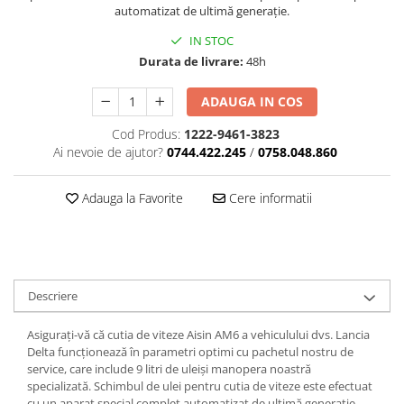
automatizat de ultimă generație.
IN STOC
Durata de livrare:
48h
ADAUGA IN COS
Cod Produs:
1222-9461-3823
Ai nevoie de ajutor?
0744.422.245
/
0758.048.860
Adauga la Favorite
Cere informatii
Descriere
Asigurați-vă că cutia de viteze Aisin AM6 a vehiculului dvs. Lancia
Delta funcționează în parametri optimi cu pachetul nostru de
service, care include 9 litri de uleiși manopera noastră
specializată. Schimbul de ulei pentru cutia de viteze este efectuat
cu un aparat special complet automatizat de ultimă generație.