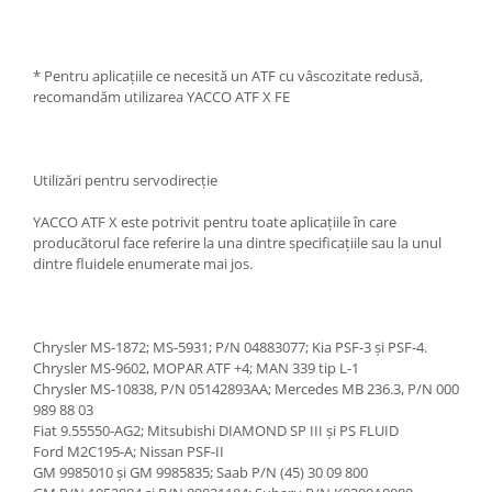
* Pentru aplicațiile ce necesită un ATF cu vâscozitate redusă,
recomandăm utilizarea YACCO ATF X FE
Utilizări pentru servodirecție
YACCO ATF X este potrivit pentru toate aplicațiile în care
producătorul face referire la una dintre specificațiile sau la unul
dintre fluidele enumerate mai jos.
Chrysler MS-1872; MS-5931; P/N 04883077; Kia PSF-3 și PSF-4.
Chrysler MS-9602, MOPAR ATF +4; MAN 339 tip L-1
Chrysler MS-10838, P/N 05142893AA; Mercedes MB 236.3, P/N 000
989 88 03
Fiat 9.55550-AG2; Mitsubishi DIAMOND SP III și PS FLUID
Ford M2C195-A; Nissan PSF-II
GM 9985010 și GM 9985835; Saab P/N (45) 30 09 800