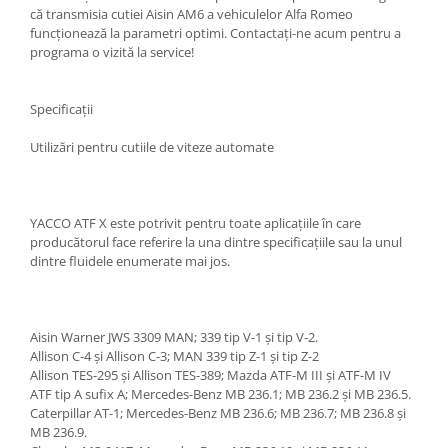
că transmisia cutiei Aisin AM6 a vehiculelor Alfa Romeo
funcționează la parametri optimi. Contactați-ne acum pentru a
programa o vizită la service!
Specificații
Utilizări pentru cutiile de viteze automate
YACCO ATF X este potrivit pentru toate aplicațiile în care
producătorul face referire la una dintre specificațiile sau la unul
dintre fluidele enumerate mai jos.
Aisin Warner JWS 3309 MAN; 339 tip V-1 și tip V-2.
Allison C-4 și Allison C-3; MAN 339 tip Z-1 și tip Z-2
Allison TES-295 și Allison TES-389; Mazda ATF-M III și ATF-M IV
ATF tip A sufix A; Mercedes-Benz MB 236.1; MB 236.2 și MB 236.5.
Caterpillar AT-1; Mercedes-Benz MB 236.6; MB 236.7; MB 236.8 și
MB 236.9.