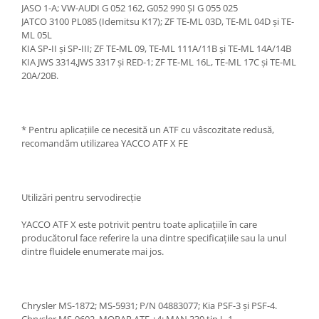
JASO 1-A; VW-AUDI G 052 162, G052 990 ȘI G 055 025
JATCO 3100 PL085 (Idemitsu K17); ZF TE-ML 03D, TE-ML 04D și TE-
ML 05L
KIA SP-II și SP-III; ZF TE-ML 09, TE-ML 111A/11B și TE-ML 14A/14B
KIA JWS 3314,JWS 3317 și RED-1; ZF TE-ML 16L, TE-ML 17C și TE-ML
20A/20B.
* Pentru aplicațiile ce necesită un ATF cu vâscozitate redusă,
recomandăm utilizarea YACCO ATF X FE
Utilizări pentru servodirecție
YACCO ATF X este potrivit pentru toate aplicațiile în care
producătorul face referire la una dintre specificațiile sau la unul
dintre fluidele enumerate mai jos.
Chrysler MS-1872; MS-5931; P/N 04883077; Kia PSF-3 și PSF-4.
Chrysler MS-9602, MOPAR ATF +4; MAN 339 tip L-1