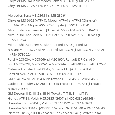
Chrysler MS-9417; Mercedes Benz MB 236.10 și MB 236.11
Chrysler MS-7176/7176D/7176E (ATF+/ATF+2/ATF+3);
Mercedes Benz MB 236.81 și MB 236.91
Chrysler MS-9602 (ATF+4); Mopar ATF+4 și ATF+3 (Chrysler)
ELF MATIC J6 Mopar AS68RC (Chrysler); ESSO LT 71141
Mitsubishi Diaqueen ATF J3; Fiat 9.55550-AG1 și 9.55550-AG2
Mitsubishi Diaqueen ATF PA; Fiat 9.55550-AV1, 9.55550-AV3 și
9.55550-AV4.
Mitsubishi Diaqueen SP și SP-II; Ford FNR5 și Ford M
Nissan: Matic -D/J/K și N402; Ford MERCON și MERCON V PSA AL-
4 (PSA 9736 22)
Ford M2C163A; M2C166H și M2C195A Renault DP-0 și AJ-0
Ford M2C202B; M2C922A1 și M2C924A; Shell 3403 și Shell LA 2634
Cutie de transfer Ford XL-12; Subaru ATF (ATF J) și ATF-HP
Ford N052162 VX00; Suzuki ATF 3314 și ATF 3317
GM 1940767 și GM 1940771; Texaco ETL-7045E (BMW7045E)
Cutie de transfer GM Auto-Trak II; Texaco ETL-8072B și Texaco
N402 (JATCO)
GM Dexron II-D, III-G și III-H; Toyota T; T-II; T-III și T-IV
Honda ATF-Z1; Voith H55.6335 (G607) și H55.6336 (G1363).
Hyundai SP-II și SP-III; Volvo P/N 1161521 și PN 1161621
Hyundai JWS 3314 și JWS 3317; Volvo P/N 1161540 și PN 1161640
Idemitsu K17 (JATCO) Volvo 97335; Volvo 97340 și Volvo 97341