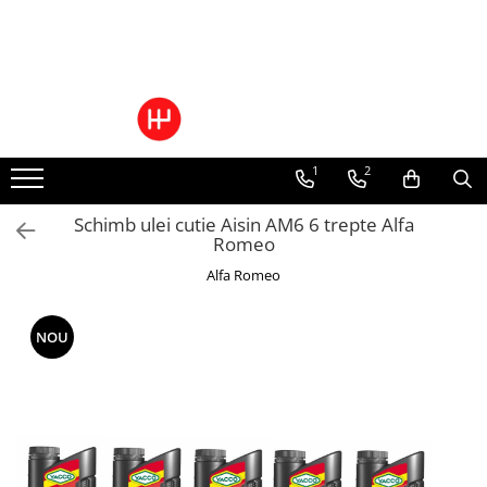
Ulei/lubrifianti
Ulei cutie automata
Filtre cutii automate
1
2
Schimb ulei cutie Aisin AM6 6 trepte Alfa
Romeo
Alfa Romeo
NOU