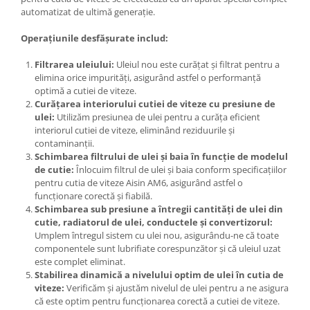
automatizat de ultimă generație.
Operațiunile desfășurate includ:
Filtrarea uleiului:
Uleiul nou este curățat și filtrat pentru a
elimina orice impurități, asigurând astfel o performanță
optimă a cutiei de viteze.
Curățarea interiorului cutiei de viteze cu presiune de
ulei:
Utilizăm presiunea de ulei pentru a curăța eficient
interiorul cutiei de viteze, eliminând reziduurile și
contaminanții.
Schimbarea filtrului de ulei și baia în funcție de modelul
de cutie:
Înlocuim filtrul de ulei și baia conform specificațiilor
pentru cutia de viteze Aisin AM6, asigurând astfel o
funcționare corectă și fiabilă.
Schimbarea sub presiune a întregii cantități de ulei din
cutie, radiatorul de ulei, conductele și convertizorul:
Umplem întregul sistem cu ulei nou, asigurându-ne că toate
componentele sunt lubrifiate corespunzător și că uleiul uzat
este complet eliminat.
Stabilirea dinamică a nivelului optim de ulei în cutia de
viteze:
Verificăm și ajustăm nivelul de ulei pentru a ne asigura
că este optim pentru funcționarea corectă a cutiei de viteze.