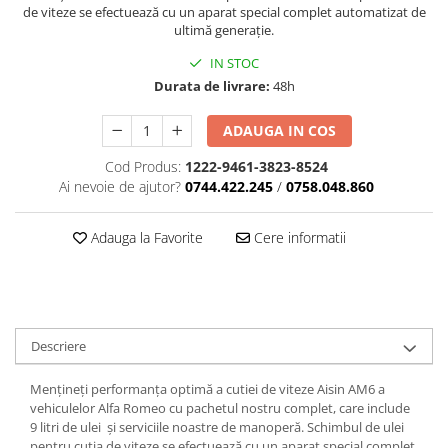
de viteze se efectuează cu un aparat special complet automatizat de
ultimă generație.
IN STOC
Durata de livrare:
48h
ADAUGA IN COS
Cod Produs:
1222-9461-3823-8524
Ai nevoie de ajutor?
0744.422.245
/
0758.048.860
Adauga la Favorite
Cere informatii
Descriere
Mențineți performanța optimă a cutiei de viteze Aisin AM6 a
vehiculelor Alfa Romeo cu pachetul nostru complet, care include
9 litri de ulei și serviciile noastre de manoperă. Schimbul de ulei
pentru cutia de viteze se efectuează cu un aparat special complet