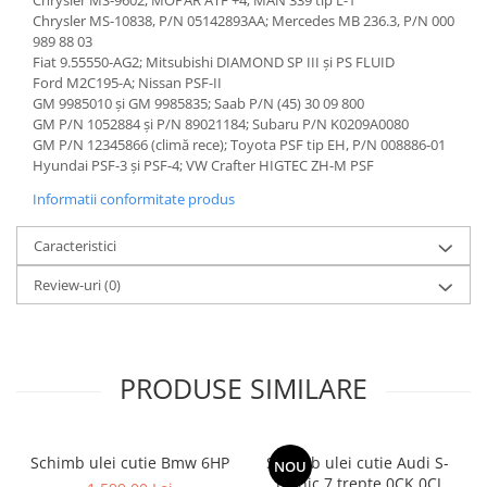
Chrysler MS-10838, P/N 05142893AA; Mercedes MB 236.3, P/N 000
989 88 03
Fiat 9.55550-AG2; Mitsubishi DIAMOND SP III și PS FLUID
Ford M2C195-A; Nissan PSF-II
GM 9985010 și GM 9985835; Saab P/N (45) 30 09 800
GM P/N 1052884 și P/N 89021184; Subaru P/N K0209A0080
GM P/N 12345866 (climă rece); Toyota PSF tip EH, P/N 008886-01
Hyundai PSF-3 și PSF-4; VW Crafter HIGTEC ZH-M PSF
Informatii conformitate produs
Caracteristici
Review-uri
(0)
PRODUSE SIMILARE
Schimb ulei cutie Bmw 6HP
Schimb ulei cutie Audi S-
NOU
Tronic 7 trepte 0CK 0CJ