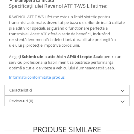
Manoperă calificată
Specificații ulei Ravenol ATF T-WS Lifetime:
RAVENOL ATF T-WS Lifetime este un lichid sintetic pentru
transmisii automate, dezvoltat pe baza uleiurilor de înaltă calitate
și a aditivilor speciali, asigurând o funcționare perfectă a
transmisiei. Acest ATF oferă o serie de beneficii, incluzând
rezistență fenomenală la defecțiuni, durabilitate prelungită a
uleiului și protecție împotriva coroziunii.
Alegeți
Schimb ulei cutie Aisin AF40 4 trepte Saab
pentru un
serviciu profesional și fiabil, menit să păstreze performanța
optimă a cutiei de viteze a vehiculului dumneavoastră Saab.
Informatii conformitate produs
Caracteristici
Review-uri
(0)
PRODUSE SIMILARE