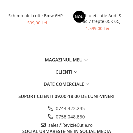
Schimb ulei cutie Bmw 6HP
Schimb ulei cutie Audi S-
NOU
Tronic 7 trepte 0CK 0CJ
1.599,00 Lei
1.599,00 Lei
MAGAZINUL MEU
CLIENTI
DATE COMERCIALE
SUPORT CLIENTI
09:00-18:00 DE LUNI-VINERI
0744.422.245
0758.048.860
sales@RevizieCutie.ro
SOCIAL
URMARESTE-NE IN SOCIAL MEDIA