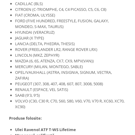
CADILLAC (BLS)
CITROEN (C-TRIOMPHE, C4, C4 PICASSO, C5, C6, C8)
FIAT (CROMA, ULYSSE)
FORD (FIVE HUNDRED, FREESTYLE, FUSION, GALAXY,
MONDEO, S-MAX, TAURUS)
HYUNDAI (VERACRUZ)
JAGUAR (X TYPE)
LANCIA (DELTA, PHEDRA, THESIS)
ROVER (FREELANDER LR2, RANGE ROVER LRX)
LINCOLN (MKZ, ZEPHYR)
MAZDA (6, 6S, ATENZA, CX7, CX9, MPV(VAN))
MERCURY (MILAN, MONTEGO, SABLE)
OPEL/VAUXHALL (ASTRA, INSIGNIA, SIGNUM, VECTRA,
ZAFIRA)
PEUGEOT (307, 308, 407, 408, 607, 807, 3008, 5008)
RENAULT (ESPACE, VEL SATIS)
SAAB (9'3, 9'5)
VOLVO (C30, C30 R, C70, S60, S80, V60, V70, V70 R, XC60, XC70,
XC90)
Produse folosite:
Ulei Ravenol ATF T-WS Lifetime