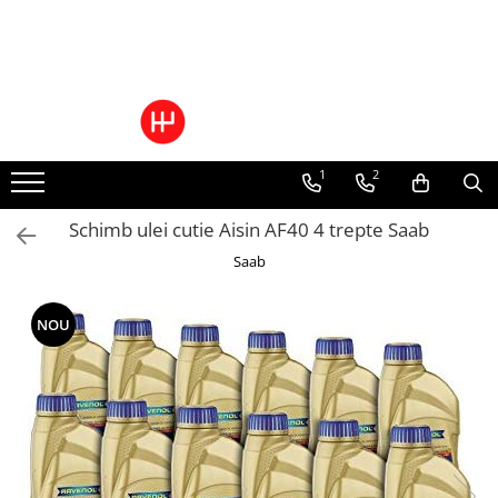
Toate Produsele
Pachete Cutie Automata
Pachete Cutie Manuala
1
2
Pachete Grup Diferential
Reparatii convertizoare de cuplu
Schimb ulei cutie Aisin AF40 4 trepte Saab
Climatizare Auto
Saab
Piese cutii de viteze automata
Ulei/lubrifianti
Ulei cutie automata
NOU
Filtre cutii automate