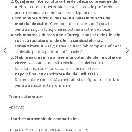
Curățarea interiorului cutiei de viteze cu presiune de
ulei
- Interiorul cutiei de viteze este curățat în profunzime
pentru eliminarea reziduurilor și a depunerilor.
Schimbarea filtrului de ulei și a baiei în funcție de
modelul de cutie
- Componentele uzate sunt înlocuite
pentru a asigura funcționarea optimă a cutiei de viteze.
Schimbarea sub presiune a întregii cantități de ulei din
cutie, a radiatorului de ulei, a conductelor și a
convertizorului
- Asigurarea unui schimb complet și eficient
al uleiului pentru performanță maximă.
Stabilirea dinamică a nivelului optim de ulei în cutia de
viteze
- Ajustarea precisă a nivelului de ulei pentru
funcționarea corespunzătoare a cutiei de viteze.
Raport final cu cantitatea de ulei utilizată
-
Documentarea detaliată a cantității și calității uleiului utilizat
pentru transparență și urmărire.
Tipuri cutie viteze:
AF40 AF21
Tipuri de autovehicule compatibile:
ALFA ROMEO (159, BRERA, GULIA, SPIDER)