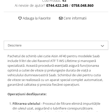
Cod Produs:
43
Ai nevoie de ajutor?
0744.422.245
/
0758.048.860
Adauga la Favorite
Cere informatii
Descriere
Pachetul de schimb ulei cutie Aisin AF40 pentru modelele Saab
include 9 litri de ulei Ravenol ATF T-WS Lifetime și manoperă
specializată. Această procedură esențială asigură funcționarea
optimă a cutiei de viteze și prelungește durata de viață a
vehiculului dumneavoastră Saab. Schimbul de ulei pentru cutia
de viteze se realizează cu un aparat special complet automatizat,
garantând calitatea și precizia fiecărei operațiuni.
Operațiuni desfășurate:
Filtrarea uleiului
- Procesul de filtrare elimină impuritățile
din uleiul uzat, asigurând o lubrifiere corespunzătoare.