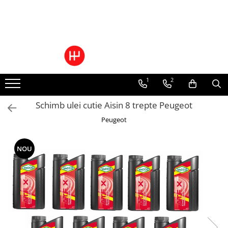
Ulei/lubrifianti
Ulei cutie automata
Filtre cutii automate
1
2
Schimb ulei cutie Aisin 8 trepte Peugeot
Peugeot
NOU