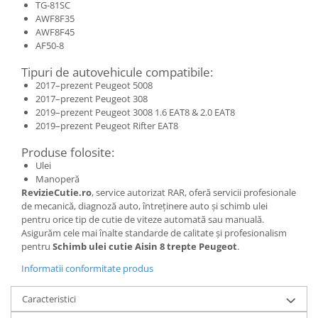
TG-81SC
AWF8F35
AWF8F45
AF50-8
Tipuri de autovehicule compatibile:
2017–prezent Peugeot 5008
2017–prezent Peugeot 308
2019–prezent Peugeot 3008 1.6 EAT8 & 2.0 EAT8
2019–prezent Peugeot Rifter EAT8
Produse folosite:
Ulei
Manoperă
RevizieCutie.ro
, service autorizat RAR, oferă servicii profesionale
de mecanică, diagnoză auto, întreținere auto și schimb ulei
pentru orice tip de cutie de viteze automată sau manuală.
Asigurăm cele mai înalte standarde de calitate și profesionalism
pentru
Schimb ulei cutie Aisin 8 trepte Peugeot
.
Informatii conformitate produs
Caracteristici