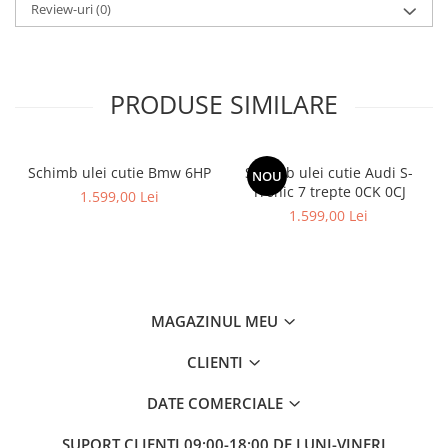
Review-uri
(0)
PRODUSE SIMILARE
Schimb ulei cutie Bmw 6HP
Schimb ulei cutie Audi S-
NOU
Tronic 7 trepte 0CK 0CJ
1.599,00 Lei
1.599,00 Lei
MAGAZINUL MEU
CLIENTI
DATE COMERCIALE
SUPORT CLIENTI
09:00-18:00 DE LUNI-VINERI