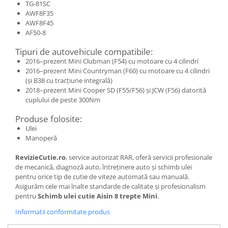
TG-81SC
AWF8F35
AWF8F45
AF50-8
Tipuri de autovehicule compatibile:
2016–prezent Mini Clubman (F54) cu motoare cu 4 cilindri
2016–prezent Mini Countryman (F60) cu motoare cu 4 cilindri
(și B38 cu tracțiune integrală)
2018–prezent Mini Cooper SD (F55/F56) și JCW (F56) datorită
cuplului de peste 300Nm
Produse folosite:
Ulei
Manoperă
RevizieCutie.ro
, service autorizat RAR, oferă servicii profesionale
de mecanică, diagnoză auto, întreținere auto și schimb ulei
pentru orice tip de cutie de viteze automată sau manuală.
Asigurăm cele mai înalte standarde de calitate și profesionalism
pentru
Schimb ulei cutie Aisin 8 trepte Mini
.
Informatii conformitate produs