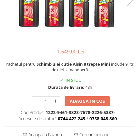
1.649,00 Lei
Pachetul pentru
Schimb ulei cutie Aisin 8 trepte Mini
include 9 litri
de ulei și manoperă.
IN STOC
Durata de livrare:
48h
ADAUGA IN COS
Cod Produs:
1222-9461-3823-7678-2226-5387-
Ai nevoie de ajutor?
0744.422.245
/
0758.048.860
Adauga la Favorite
Cere informatii