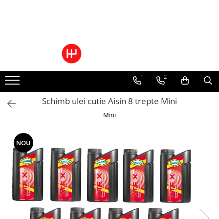
Toate Produsele
Pachete Cutie Automata
Pachete Cutie Manuala
1
2
Pachete Grup Diferential
Reparatii convertizoare de cuplu
Schimb ulei cutie Aisin 8 trepte Mini
Climatizare Auto
Mini
Piese cutii de viteze automata
Ulei/lubrifianti
Ulei cutie automata
NOU
Filtre cutii automate