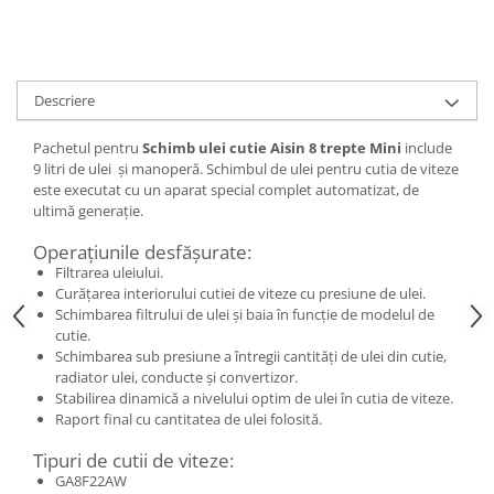
Descriere
Pachetul pentru
Schimb ulei cutie Aisin 8 trepte Mini
include
9 litri de ulei și manoperă. Schimbul de ulei pentru cutia de viteze
este executat cu un aparat special complet automatizat, de
ultimă generație.
Operațiunile desfășurate:
Filtrarea uleiului.
Curățarea interiorului cutiei de viteze cu presiune de ulei.
Schimbarea filtrului de ulei și baia în funcție de modelul de
cutie.
Schimbarea sub presiune a întregii cantități de ulei din cutie,
radiator ulei, conducte și convertizor.
Stabilirea dinamică a nivelului optim de ulei în cutia de viteze.
Raport final cu cantitatea de ulei folosită.
Tipuri de cutii de viteze:
GA8F22AW