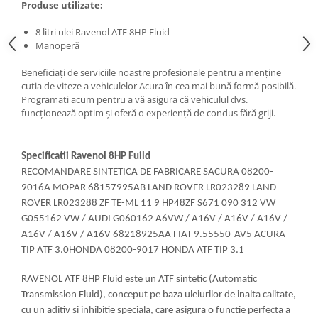
Produse utilizate:
8 litri ulei Ravenol ATF 8HP Fluid
Manoperă
Beneficiați de serviciile noastre profesionale pentru a menține
cutia de viteze a vehiculelor Acura în cea mai bună formă posibilă.
Programați acum pentru a vă asigura că vehiculul dvs.
funcționează optim și oferă o experiență de condus fără griji.
Specificatii Ravenol 8HP Fuild
RECOMANDARE SINTETICA DE FABRICARE SACURA 08200-
9016A MOPAR 68157995AB LAND ROVER LR023289 LAND
ROVER LR023288 ZF TE-ML 11 9 HP48ZF S671 090 312 VW
G055162 VW / AUDI G060162 A6VW / A16V / A16V / A16V /
A16V / A16V / A16V 68218925AA FIAT 9.55550-AV5 ACURA
TIP ATF 3.0HONDA 08200-9017 HONDA ATF TIP 3.1
RAVENOL ATF 8HP Fluid este un ATF sintetic (Automatic
Transmission Fluid), conceput pe baza uleiurilor de inalta calitate,
cu un aditiv si inhibitie speciala, care asigura o functie perfecta a