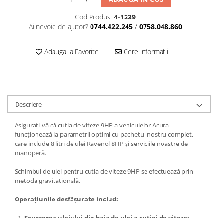
Cod Produs:
4-1239
Ai nevoie de ajutor?
0744.422.245
/
0758.048.860
Adauga la Favorite
Cere informatii
Descriere
Asigurați-vă că cutia de viteze 9HP a vehiculelor Acura
funcționează la parametrii optimi cu pachetul nostru complet,
care include 8 litri de ulei Ravenol 8HP și serviciile noastre de
manoperă.
Schimbul de ulei pentru cutia de viteze 9HP se efectuează prin
metoda gravitatională.
Operațiunile desfășurate includ:
Scurgerea uleiului din baia de ulei a cutiei de viteze: