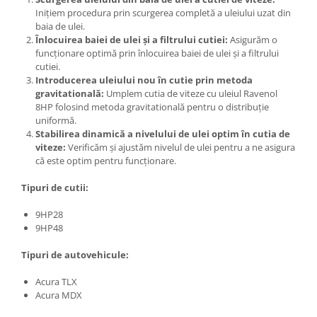
Inițiem procedura prin scurgerea completă a uleiului uzat din
baia de ulei.
Înlocuirea baiei de ulei și a filtrului cutiei:
Asigurăm o
funcționare optimă prin înlocuirea baiei de ulei și a filtrului
cutiei.
Introducerea uleiului nou în cutie prin metoda
gravitatională:
Umplem cutia de viteze cu uleiul Ravenol
8HP folosind metoda gravitatională pentru o distribuție
uniformă.
Stabilirea dinamică a nivelului de ulei optim în cutia de
viteze:
Verificăm și ajustăm nivelul de ulei pentru a ne asigura
că este optim pentru funcționare.
Tipuri de cutii:
9HP28
9HP48
Tipuri de autovehicule:
Acura TLX
Acura MDX