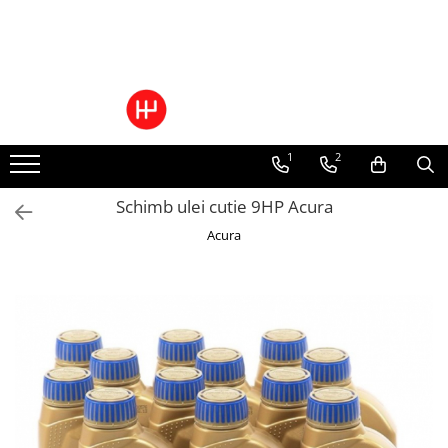
Toate Produsele
Pachete Cutie Automata
Pachete Cutie Manuala
1
2
Pachete Grup Diferential
Reparatii convertizoare de cuplu
Schimb ulei cutie 9HP Acura
Climatizare Auto
Acura
Piese cutii de viteze automata
Ulei/lubrifianti
Ulei cutie automata
Filtre cutii automate