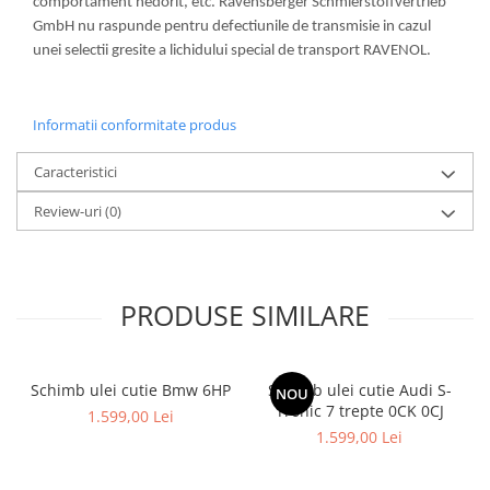
comportament nedorit, etc. Ravensberger Schmierstoffvertrieb
GmbH nu raspunde pentru defectiunile de transmisie in cazul
unei selectii gresite a lichidului special de transport RAVENOL.
Informatii conformitate produs
Caracteristici
Review-uri
(0)
PRODUSE SIMILARE
Schimb ulei cutie Bmw 6HP
Schimb ulei cutie Audi S-
NOU
Tronic 7 trepte 0CK 0CJ
1.599,00 Lei
1.599,00 Lei