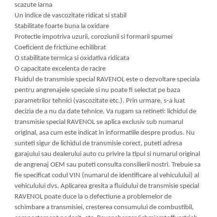
scazute iarna
Un indice de vascozitate ridicat si stabil
Stabilitate foarte buna la oxidare
Protectie impotriva uzurii, coroziunii si formarii spumei
Coeficient de frictiune echilibrat
O stabilitate termica si oxidativa ridicata
O capacitate excelenta de racire
Fluidul de transmisie special RAVENOL este o dezvoltare speciala
pentru angrenajele speciale si nu poate fi selectat pe baza
parametrilor tehnici (vascozitate etc.). Prin urmare, s-a luat
decizia de a nu da date tehnice. Va rugam sa retineti: lichidul de
transmisie special RAVENOL se aplica exclusiv sub numarul
original, asa cum este indicat in informatiile despre produs. Nu
sunteti sigur de lichidul de transmisie corect, puteti adresa
garajului sau dealerului auto cu privire la tipul si numarul original
de angrenaj OEM sau puteti consulta consilierii nostri. Trebuie sa
fie specificat codul VIN (numarul de identificare al vehiculului) al
vehiculului dvs. Aplicarea gresita a fluidului de transmisie special
RAVENOL poate duce la o defectiune a problemelor de
schimbare a transmisiei, cresterea consumului de combustibil,