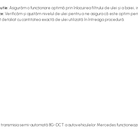
utie:
Asigurăm o funcționare optimă prin înlocuirea filtrului de ulei și a baiei, inc
ze:
Verificăm și ajustăm nivelul de ulei pentru a ne asigura că este optim pent
detaliat cu cantitatea exactă de ulei utilizată în întreaga procedură.
 că transmisia semi-automată 8G-DCT a autovehiculelor Mercedes funcționează