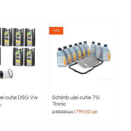
-14%
lei cutie DSG Vw
Schimb ulei cutie 7G
S
Tronic
i
2.
1.799,00 Lei
2.100,00 Lei