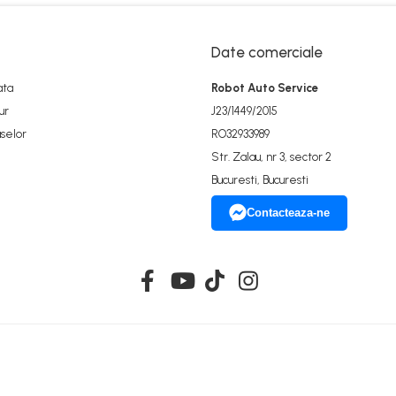
Date comerciale
ata
Robot Auto Service
ur
J23/1449/2015
selor
RO32933989
Str. Zalau, nr 3, sector 2
Bucuresti, Bucuresti
Contacteaza-ne