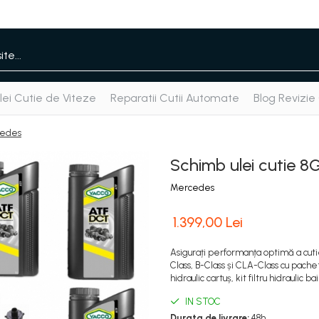
ei Cutie de Viteze
Reparatii Cutii Automate
Blog Revizie
cedes
Schimb ulei cutie 
Mercedes
1.399,00 Lei
Asigurați performanța optimă a cu
Class, B-Class și CLA-Class cu pachet
hidraulic cartuș, kit filtru hidraulic
IN STOC
Durata de livrare:
48h