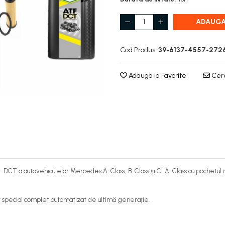
ADAUGA
Cod Produs:
39-6137-4557-272
Adauga la Favorite
Cere
T a autovehiculelor Mercedes A-Class, B-Class și CLA-Class cu pachetul nostr
t special complet automatizat de ultimă generație.