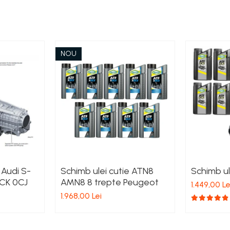
NOU
 Audi S-
Schimb ulei cutie ATN8
Schimb u
0CK 0CJ
AMN8 8 trepte Peugeot
1.449,00 Le
1.968,00 Lei