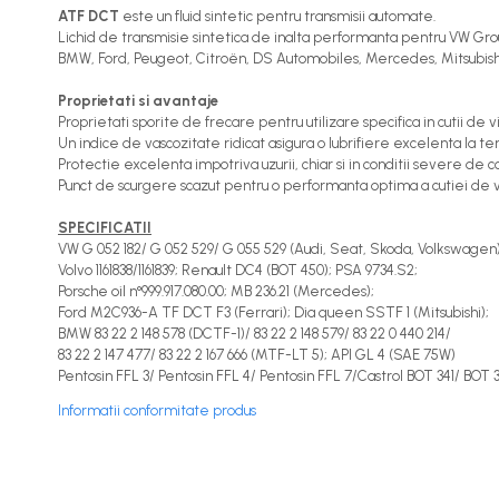
ATF DCT
este un fluid sintetic pentru transmisii automate.
Lichid de transmisie sintetica de inalta performanta pentru VW Group
BMW, Ford, Peugeot, Citroën, DS Automobiles, Mercedes, Mitsubishi,
Proprietati si avantaje
Proprietati sporite de frecare pentru utilizare specifica in cutii d
Un indice de vascozitate ridicat asigura o lubrifiere excelenta la te
Protectie excelenta impotriva uzurii, chiar si in conditii severe de 
Punct de scurgere scazut pentru o performanta optima a cutiei de vite
SPECIFICATII
VW G 052 182/ G 052 529/ G 055 529 (Audi, Seat, Skoda, Volkswagen)
Volvo 1161838/1161839; Renault DC4 (BOT 450); PSA 9734.S2;
Porsche oil n°999.917.080.00; MB 236.21 (Mercedes);
Ford M2C936-A TF DCT F3 (Ferrari); Dia queen SSTF 1 (Mitsubishi);
BMW 83 22 2 148 578 (DCTF-1)/ 83 22 2 148 579/ 83 22 0 440 214/
83 22 2 147 477/ 83 22 2 167 666 (MTF-LT 5); API GL 4 (SAE 75W)
Pentosin FFL 3/ Pentosin FFL 4/ Pentosin FFL 7/Castrol BOT 341/ BOT
Informatii conformitate produs