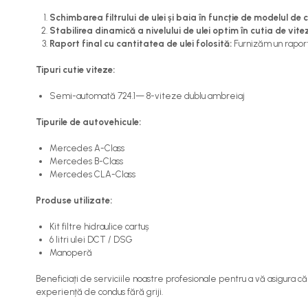
Schimbarea filtrului de ulei și baia în funcție de modelul de c
Stabilirea dinamică a nivelului de ulei optim în cutia de vite
Raport final cu cantitatea de ulei folosită:
Furnizăm un raport 
Tipuri cutie viteze:
Semi-automată 724.1— 8-viteze dublu ambreiaj
Tipurile de autovehicule:
Mercedes A-Class
Mercedes B-Class
Mercedes CLA-Class
Produse utilizate:
Kit filtre hidraulice cartuș
6 litri ulei DCT / DSG
Manoperă
Beneficiați de serviciile noastre profesionale pentru a vă asigura
experiență de condus fără griji.