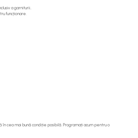
lusiv a garniturii..
ru funcționare.
 în cea mai bună condiție posibilă. Programați acum pentru o