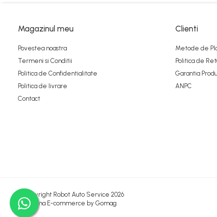
Magazinul meu
Clienti
Povestea noastra
Metode de Pl
Termeni si Conditii
Politica de Ret
Politica de Confidentialitate
Garantia Produ
Politica de livrare
ANPC
Contact
©Copyright Robot Auto Service 2026
Platforma E-commerce by Gomag