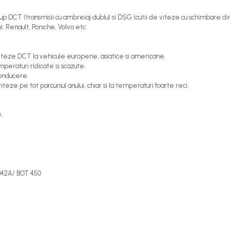
 DCT (transmisii cu ambreiaj dublu) si DSG (cutii de viteze cu schimbare direc
 Renault, Porsche, Volvo etc.
e viteze DCT la vehicule europene, asiatice si americane.
mperaturi ridicate si scazute.
conducere.
ze pe tot parcursul anului, chiar si la temperaturi foarte reci.
;
 342A/ BOT 450