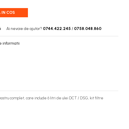
 IN COS
6
Ai nevoie de ajutor?
0744.422.245
/
0758.048.860
 informatii
u complet, care include 6 litri de ulei DCT / DSG, kit filtre