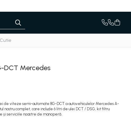
 Cutie
8G-DCT Mercedes
tiei de viteze semi-automate 8G-DCT a autovehiculelor Mercedes A-
ul nostru complet, care include 6 litri de ulei DCT / DSG, kit filtru
 baie și serviciile noastre de manoperă.