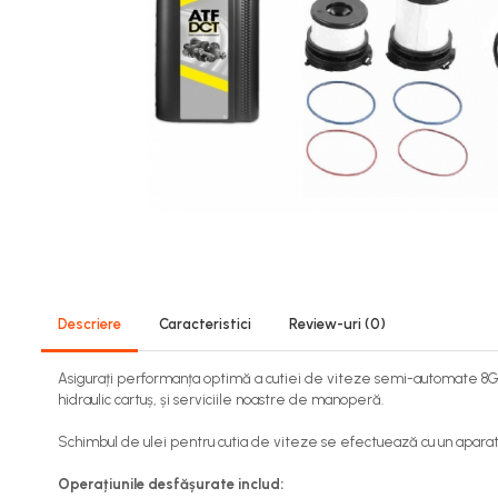
Descriere
Caracteristici
Review-uri
(0)
Asigurați performanța optimă a cutiei de viteze semi-automate 8G-DC
hidraulic cartuș, și serviciile noastre de manoperă.
Schimbul de ulei pentru cutia de viteze se efectuează cu un apara
Operațiunile desfășurate includ: