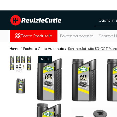
Toate Produsele
Pachete Cutie Automata
Pachete Cutie Manuala
Toate Produsele
Povestea noastra
Schimb Ul
Pachete Grup Diferential
Reparatii convertizoare de cuplu
Home /
Pachete Cutie Automata /
Schimb ulei cutie 8G-DCT Mer
Climatizare Auto
NOU
Piese cutii de viteze automata
Ulei/lubrifianti
Ulei cutie automata
Filtre cutii automate