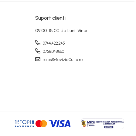
Suport clienti
09:00-18:00 de Luni-Vineri
0744.422.245
0758.048.860
sales@RevizieCutie.ro