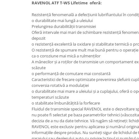
RAVENOL
ATF T-WS Lifetime
oferă:
Rezistență fenomenală a defecțiunii lubrifiantului în condiț
o durabilitate mai lungă a uleiului
Prelungirea durabilității transmisiei
Oferă intervale mai mari de schimbare rezistență fenomena
depozit
o rezistență excelentă la oxidare și stabilitate termică o p
O rezistență de spumare mult mai bună pentru o operație
ca o coroziune mai mică a rulmenților
A mânecilor și a roților de transmisie un comportament ex
scăzute
o performanță de comutare mai constantă
Caracteristici de frecare optimizate prevenirea șlefuirii cupl
conversia rotativă a modulației
o durabilitate mai mare a uleiului și a cuplajului, oferă o o
temperaturi scăzute
o stabilitate îmbunătățită la forfecare
Fluidul de transmisie special RAVENOL este o dezvoltare spe
nu poate fi selectat pe baza parametrilor tehnici (vâscozitat
decizia de a nu da date tehnice. Vă rugăm să rețineți: lichid
RAVENOL este exclusiv pentru aplicarea și numărul original
informațiile despre produs. Nu sunteți sigur de lichidul de 
garajului sau dealerului auto cu privire la tipul și numărul