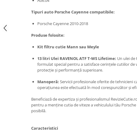
A06.04
Tipuri auto Porsche Cayenne compatibile:
Porsche Cayenne 2010-2018
Produse folosite:
Kit filtru cutie Mann sau Meyle
13 litri Ulei RAVENOL ATF T-WS Lifetime:
Un ulei de t
formulat special pentru a satisface cerințele cutiilor de 
protecție și performanță superioare.
Manoperă:
Servicii profesionale oferite de tehnicieni c
operațiunea este efectuată în mod corespunzător și efi
Beneficiază de expertiza și profesionalismul RevizieCutie.ro
pentru a menține cutia de viteze a vehiculului tău Porsch
posibilă.
Caracteristici