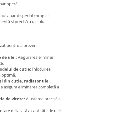
e manoperă.
unui aparat special complet
entă și precisă a uleiului.
uzat pentru a preveni
.
 de ulei:
Asigurarea eliminării
ze.
odelul de cutie:
Înlocuirea
a optimă.
 din cutie, radiator ulei,
a asigura eliminarea completă a
ia de viteze:
Ajustarea precisă a
re detaliată a cantității de ulei