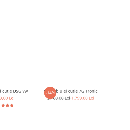
i cutie DSG Vw
Schimb ulei cutie 7G Tronic
Schimb u
-14%
9,00 Lei
2.100,00 Lei
1.799,00 Lei
2