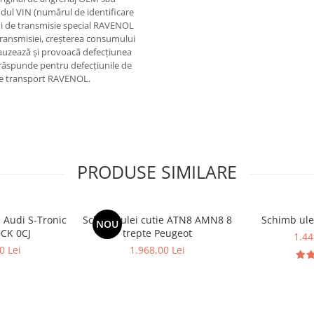
 codul VIN (numărul de identificare
ului de transmisie special RAVENOL
ransmisiei, creșterea consumului
cauzează și provoacă defecțiunea
răspunde pentru defecțiunile de
l de transport RAVENOL.
PRODUSE SIMILARE
e Audi S-Tronic
Schimb ulei cutie ATN8 AMN8 8
Schimb ule
NOU
0CK 0CJ
trepte Peugeot
1.44
0 Lei
1.968,00 Lei