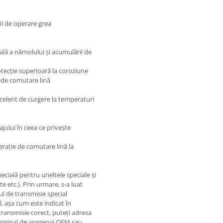
ii de operare grea
lă a nămolului și acumulării de
rotecție superioară la coroziune
 de comutare lină
celent de curgere la temperaturi
ajului în ceea ce privește
perație de comutare lină la
cială pentru uneltele speciale și
e etc.). Prin urmare, s-a luat
ul de transmisie special
, așa cum este indicat în
transmisie corect, puteți adresa
 original de angrenaj OEM sau