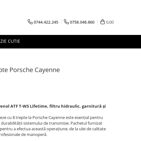
0744.422.245
0758.048.860
0,00
ZIE CUTIE
epte Porsche Cayenne
venol ATF T-WS Lifetime, filtru hidraulic, garnitură și
teze cu 8 trepte la Porsche Cayenne este esențial pentru
urabilității sistemului de transmisie. Pachetul furnizat
entru a efectua această operațiune, de la ulei de calitate
i profesionale de manoperă.