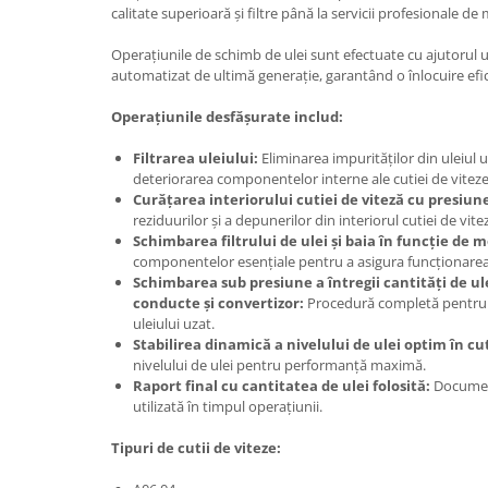
calitate superioară și filtre până la servicii profesionale d
Operațiunile de schimb de ulei sunt efectuate cu ajutorul 
automatizat de ultimă generație, garantând o înlocuire efici
Operațiunile desfășurate includ:
Filtrarea uleiului:
Eliminarea impurităților din uleiul 
deteriorarea componentelor interne ale cutiei de viteze
Curățarea interiorului cutiei de viteză cu presiune
reziduurilor și a depunerilor din interiorul cutiei de vite
Schimbarea filtrului de ulei și baia în funcție de m
componentelor esențiale pentru a asigura funcționare
Schimbarea sub presiune a întregii cantități de ulei
conducte și convertizor:
Procedură completă pentru 
uleiului uzat.
Stabilirea dinamică a nivelului de ulei optim în cut
nivelului de ulei pentru performanță maximă.
Raport final cu cantitatea de ulei folosită:
Documenta
utilizată în timpul operațiunii.
Tipuri de cutii de viteze: