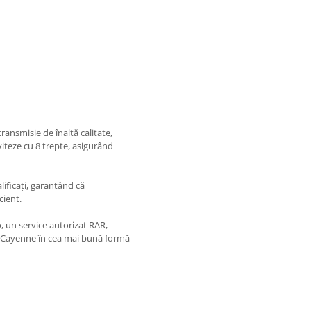
ransmisie de înaltă calitate,
viteze cu 8 trepte, asigurând
alificați, garantând că
cient.
, un service autorizat RAR,
e Cayenne în cea mai bună formă