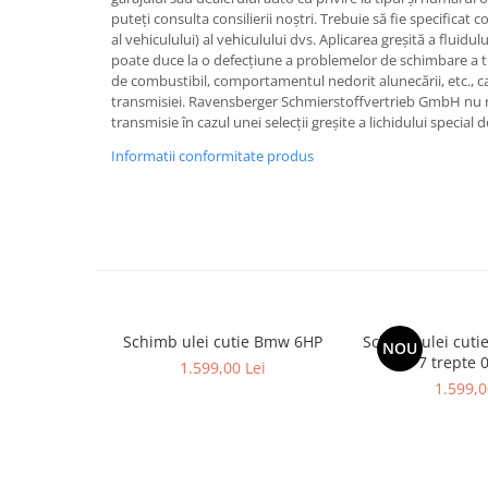
puteți consulta consilierii noștri. Trebuie să fie specificat
al vehiculului) al vehiculului dvs. Aplicarea greșită a fluid
poate duce la o defecțiune a problemelor de schimbare a t
de combustibil, comportamentul nedorit alunecării, etc., 
transmisiei. Ravensberger Schmierstoffvertrieb GmbH nu 
transmisie în cazul unei selecții greșite a lichidului specia
Informatii conformitate produs
Schimb ulei cutie Bmw 6HP
Schimb ulei cuti
NOU
7 trepte 
1.599,00 Lei
1.599,0