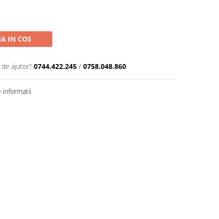
A IN COS
 de ajutor?
0744.422.245
/
0758.048.860
informatii