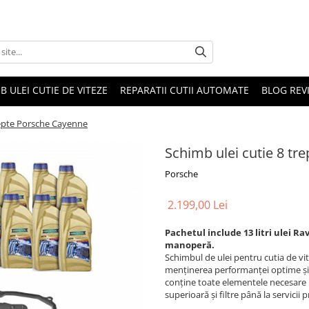
B ULEI CUTIE DE VITEZE
REPARATII CUTII AUTOMATE
BLOG REVI
repte Porsche Cayenne
Schimb ulei cutie 8 tr
Porsche
2.199,00 Lei
Pachetul include 13 litri ulei Ra
manoperă.
Schimbul de ulei pentru cutia de vi
menținerea performanței optime și d
conține toate elementele necesare p
superioară și filtre până la servici