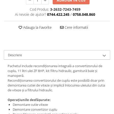
ADAUGA IN COS
Cod Produs:
3-2632-7243-7459
Ai nevoie de ajutor?
0744.422.245
/
0758.048.860
Adauga la Favorite
Cere informatii
Descriere
Pachetul include recondiționarea integrală a convertizorului de
cuplu, 11 litri ulei ZF 8HP, kit filtru hidraulic, garnitură baie și
manoperă.
Recondiționarea convertizorului de cuplu este posibilă doar prin
demontarea cutiei de viteze și implică înlocuirea uleiului din cutia
de viteze și a filtrului hidraulic.
Operațiunile desfășurate:
Demontare cutie viteze
Demontare convertizor cuplu