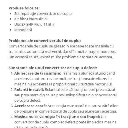
Produse folosite:
Set reparație convertizor de cuplu
Kit filtru hidraulic ZF
Ulei ZF 8HP Fluid 11 litri
Manoperă
Probleme ale convertizorului de cuplu:
Convertoarele de cuplu se găsesc în aproape toate mașinile cu
transmisie automată mai vechi, dar și în multe mașini moderne.
Din această cauză, există multe probleme asociate cu acestea.
Simptome ale unui convertizor de cuplu defect:
Alunecare de transmisie:
Transmisia alunecă atunci când
accelerezi, motorul revine mult pe tracțiunea de viteze, iar
mașina nu accelerează proporțional cu turațiile motorului.
Relanti instabil:
Relantiul este săritor și uneori prea scăzut
sau prea mare din cauza presiunilor diferite din convertizorul
de cuplu defect.
Accelerare aspră:
Accelerația este aspră din cauza vârfurilor
de presiune în convertizorul de cuplu sau alunecării acestuia.
Mașina nu se va mișca în tracțiune sau înapoi:
Un
convertizor de cuplu complet defect poate împiedica mașina
să se miște în viteză.