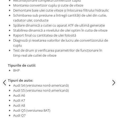
Recondiționare completă convertizor cuplu
Montarea convertizor cuplu și cutie de viteze
Demontare baie ulei cutie viteze și înlocuirea filtrului hidraulic
Schimbarea sub presiune a întregii cantități de ulei din cutie,
radiator ulei, conducte
Spălare dinamică a cutiei cu aparat ATF de ultimă generație
Stabilirea dinamică a nivelului de ulei optim în cutia de viteze
Raport final cu cantitatea de ulei folosită
Diagnoză și resetarea valorilor de lucru ale convertizorului de
cuplu
Test de drum și verificarea parametrilor de funcționare în
timp real ale cutiei de viteze
Tipurile de cutii:
8HP
Tipuri de auto:
Audi S4 (versiunea nord-americană)
Audi S5 (versiunea nord-americană)
Audi A6
Audi A7
Audi A8
Audi Q5 (versiunea 8AT)
Audi Q7