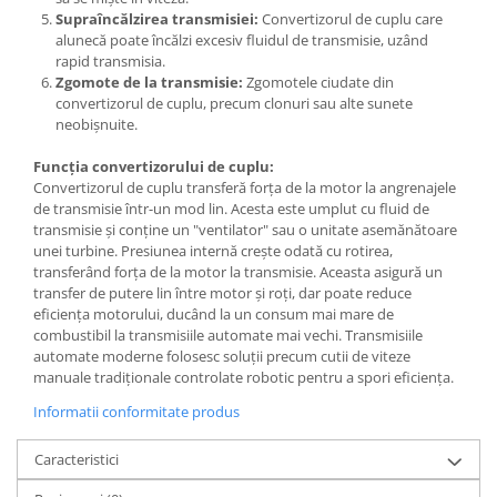
Supraîncălzirea transmisiei:
Convertizorul de cuplu care
alunecă poate încălzi excesiv fluidul de transmisie, uzând
rapid transmisia.
Zgomote de la transmisie:
Zgomotele ciudate din
convertizorul de cuplu, precum clonuri sau alte sunete
neobișnuite.
Funcția convertizorului de cuplu:
Convertizorul de cuplu transferă forța de la motor la angrenajele
de transmisie într-un mod lin. Acesta este umplut cu fluid de
transmisie și conține un "ventilator" sau o unitate asemănătoare
unei turbine. Presiunea internă crește odată cu rotirea,
transferând forța de la motor la transmisie. Aceasta asigură un
transfer de putere lin între motor și roți, dar poate reduce
eficiența motorului, ducând la un consum mai mare de
combustibil la transmisiile automate mai vechi. Transmisiile
automate moderne folosesc soluții precum cutii de viteze
manuale tradiționale controlate robotic pentru a spori eficiența.
Informatii conformitate produs
Caracteristici