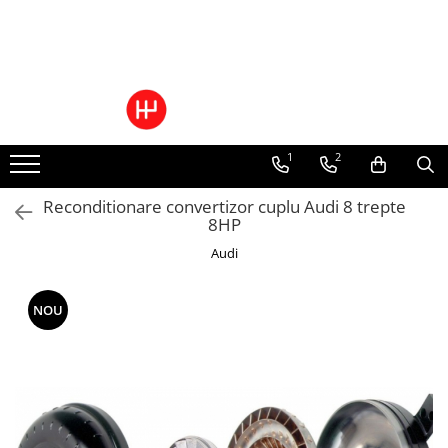
Ulei/lubrifianti
Ulei cutie automata
Filtre cutii automate
1
2
Reconditionare convertizor cuplu Audi 8 trepte
8HP
Audi
NOU