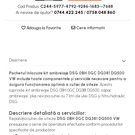
Cod Produs:
C244-5977-4792-9286-1683--7688
Ai nevoie de ajutor?
0744.422.245
/
0758.048.860
Adauga la Favorite
Cere informatii
Descriere
Pachetul Inlocuire kit ambreiaje DSG 0BH 0GC DQ381 DQ500
VW include toate componentele și serviciile necesare pentru a
asigura funcționarea optimă a cutiei de viteze.
Acesta
cuprinde kit ambreaje DSG 0BH 0GC DQ381 DQ500, capac
ambreiaje, plus revizia cutiei cu 7 litri de ulei DSG și filtru hidraulic
DSG.
Descriere detaliată a serviciilor:
Reparația cutiei de viteze
DSG 0BH 0GC DQ381 DQ500 VW
presupune o serie de operațiuni efectuate conform procedurilor
specificate de producător: