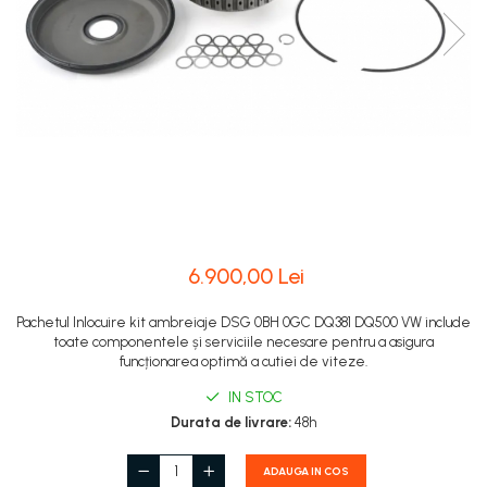
6.900,00 Lei
Pachetul Inlocuire kit ambreiaje DSG 0BH 0GC DQ381 DQ500 VW include
toate componentele și serviciile necesare pentru a asigura
funcționarea optimă a cutiei de viteze.
IN STOC
Durata de livrare:
48h
ADAUGA IN COS