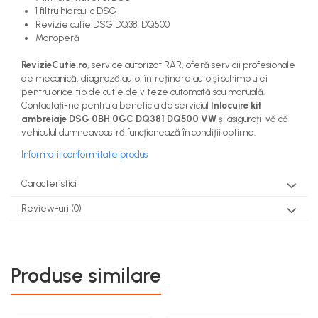
1 filtru hidraulic DSG
Revizie cutie DSG DQ381 DQ500
Manoperă
RevizieCutie.ro
, service autorizat RAR, oferă servicii profesionale
de mecanică, diagnoză auto, întreținere auto și schimb ulei
pentru orice tip de cutie de viteze automată sau manuală.
Contactați-ne pentru a beneficia de serviciul
Inlocuire kit
ambreiaje DSG 0BH 0GC DQ381 DQ500 VW
și asigurați-vă că
vehiculul dumneavoastră funcționează în condiții optime.
Informatii conformitate produs
Caracteristici
Review-uri
(0)
Produse similare