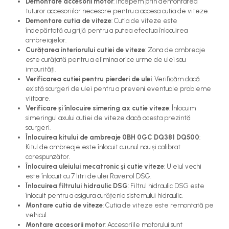
Demontare accesorii motor
: Începem prin demontarea
tuturor accesoriilor necesare pentru a accesa cutia de viteze.
Demontare cutia de viteze
: Cutia de viteze este
îndepărtată cu grijă pentru a putea efectua înlocuirea
ambreiajelor.
Curățarea interiorului cutiei de viteze
: Zona de ambreaje
este curățată pentru a elimina orice urme de ulei sau
impurități.
Verificarea cutiei pentru pierderi de ulei
: Verificăm dacă
există scurgeri de ulei pentru a preveni eventuale probleme
viitoare.
Verificare și înlocuire simering ax cutie viteze
: Înlocuim
simeringul axului cutiei de viteze dacă acesta prezintă
scurgeri.
Înlocuirea kitului de ambreaje 0BH 0GC DQ381 DQ500
:
Kitul de ambreaje este înlocuit cu unul nou și calibrat
corespunzător.
Înlocuirea uleiului mecatronic și cutie viteze
: Uleiul vechi
este înlocuit cu 7 litri de ulei Ravenol DSG.
Înlocuirea filtrului hidraulic DSG
: Filtrul hidraulic DSG este
înlocuit pentru a asigura curățenia sistemului hidraulic.
Montare cutia de viteze
: Cutia de viteze este remontată pe
vehicul.
Montare accesorii motor
: Accesoriile motorului sunt