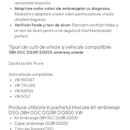
remontate la locul lor.
Adaptare noilor valori ale ambreiajelor cu diagnoza
:
Realizăm o adaptare a noilor valori pentru cutia de viteze
utilizând diagnoza.
Verificări finale și test de drum
: Efectuăm verificări finale și
un test de drum pentru a ne asigura că totul funcționează
perfect.
Tipuri de cutii de viteze și vehicule compatibile:
0BH 0GC DQ381 DQ500 ambreiaj umede
Durata lucrării: 14 ore
Autovehicule compatibile:
VW PASSAT
VW TIGUAN
VW KAROQ
VW GOLF
Produse utilizate în pachetul Inlocuire kit ambreiaje
DSG 0BH 0GC DQ381 DQ500 VW:
Kit Ambreiaje 0BH 0GC DQ381 DQ500
Capac ambreiaje DQ381 DQ500
7 litri ulei Ravenol DSG