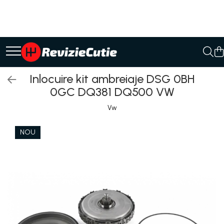
Ulei/lubrifianti
Ulei cutie automata
Filtre cutii automate
Inlocuire kit ambreiaje DSG 0BH
0GC DQ381 DQ500 VW
Vw
NOU