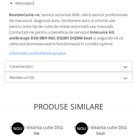
Manoperă
RevizieCutie.ro
, service autorizat RAR, oferă servicii profesionale
de mecanică, diagnoză auto, întreținere auto și schimb ulei
pentru orice tip de cutie de viteze automată sau manuală.
Contactați-ne pentru a beneficia de serviciul
Inlocuire kit
ambreiaje DSG 0BH 0GC DQ381 DQ500 Seat
și asigurați-vă că
vehiculul dumneavoastră funcționează în condiții optime.
Informatii conformitate produs
Caracteristici
Review-uri
(0)
PRODUSE SIMILARE
Schimb Volanta cutie DSG
Schimb Volanta cutie DSG
NOU
NOU
Vw
Seat