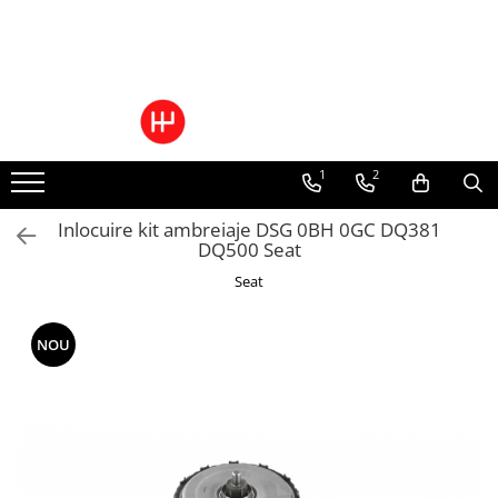
Ulei/lubrifianti
Ulei cutie automata
Filtre cutii automate
1
2
Inlocuire kit ambreiaje DSG 0BH 0GC DQ381
DQ500 Seat
Seat
NOU