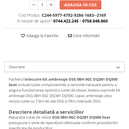
ADAUGA IN COS
Cod Produs:
C244-5977-4792-9286-1683--2169
Ai nevoie de ajutor?
0744.422.245
/
0758.048.860
Adauga la Favorite
Cere informatii
Descriere
Pachetul
Inlocuire kit ambreiaje DSG 0BH 0GC DQ381 DQ500
Seat
include toate componentele și serviciile necesare pentru a
asigura funcționarea optimă a cutiei de viteze. Acesta cuprinde kit
ambreaje DSG 0BH 0GC DQ381 DQ500, capac ambreiaje, plus
revizia cutiei cu 7 litri de ulei DSG și filtru hidraulic DSG.
Descriere detaliată a serviciilor
Reparația cutiei de viteze
DSG 0BH 0GC DQ381 DQ500 Seat
presupune o serie de operațiuni efectuate conform procedurilor
specificate de producător: