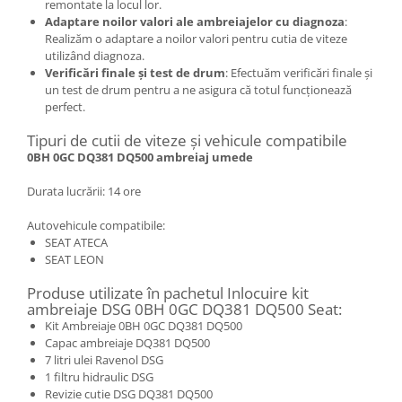
remontate la locul lor.
Adaptare noilor valori ale ambreiajelor cu diagnoza
:
Realizăm o adaptare a noilor valori pentru cutia de viteze
utilizând diagnoza.
Verificări finale și test de drum
: Efectuăm verificări finale și
un test de drum pentru a ne asigura că totul funcționează
perfect.
Tipuri de cutii de viteze și vehicule compatibile
0BH 0GC DQ381 DQ500 ambreiaj umede
Durata lucrării: 14 ore
Autovehicule compatibile:
SEAT ATECA
SEAT LEON
Produse utilizate în pachetul Inlocuire kit
ambreiaje DSG 0BH 0GC DQ381 DQ500 Seat:
Kit Ambreiaje 0BH 0GC DQ381 DQ500
Capac ambreiaje DQ381 DQ500
7 litri ulei Ravenol DSG
1 filtru hidraulic DSG
Revizie cutie DSG DQ381 DQ500