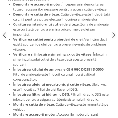
Demontare accesorii motor
: Începem prin demontarea
tuturor accesoriilor necesare pentru a accesa cutia de viteze.
Demontare cutia de viteze
: Cutia de viteze este îndepărtată
cu grijă pentru a putea efectua înlocuirea ambreiajelor.
Curățarea interiorului cutiei de viteze
: Zona de ambreaje
este curățată pentru a elimina orice urme de ulei sau
impurități.
Verificarea cutiei pentru pierderi de ulei
: Verificăm dacă
există scurgeri de ulei pentru a preveni eventuale probleme
viitoare.
Verificare și înlocuire simering ax cutie viteze
: Înlocuim
simeringul axului cutiei de viteze dacă acesta prezintă
scurgeri.
Înlocuirea kitului de ambreaje 0BH 0GC DQ381 DQ500
:
Kitul de ambreaje este înlocuit cu unul nou și calibrat
corespunzător.
Înlocuirea uleiului mecatronic și cutie viteze
: Uleiul vechi
este înlocuit cu 7 litri de ulei Ravenol DSG.
Înlocuirea filtrului hidraulic DSG
: Filtrul hidraulic DSG este
înlocuit pentru a asigura curățenia sistemului hidraulic.
Montare cutia de viteze
: Cutia de viteze este remontată pe
vehicul.
Montare accesorii motor
: Accesoriile motorului sunt