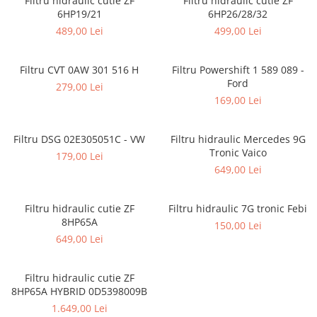
Filtru hidraulic cutie ZF
Filtru hidraulic cutie ZF
6HP19/21
6HP26/28/32
489,00 Lei
499,00 Lei
Filtru CVT 0AW 301 516 H
Filtru Powershift 1 589 089 -
Ford
279,00 Lei
169,00 Lei
Filtru DSG 02E305051C - VW
Filtru hidraulic Mercedes 9G
Tronic Vaico
179,00 Lei
649,00 Lei
Filtru hidraulic cutie ZF
Filtru hidraulic 7G tronic Febi
8HP65A
150,00 Lei
649,00 Lei
Filtru hidraulic cutie ZF
8HP65A HYBRID 0D5398009B
1.649,00 Lei