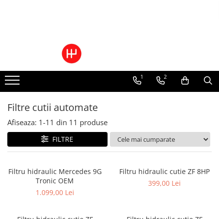
Toate Produsele
Pachete Cutie Automata
Pachete Cutie Manuala
1
2
Pachete Grup Diferential
Reparatii convertizoare de cuplu
Climatizare Auto
Filtre cutii automate
Piese cutii de viteze automata
Afiseaza:
1-
11
din
11
produse
Ulei/lubrifianti
FILTRE
Ulei cutie automata
Filtre cutii automate
Filtru hidraulic Mercedes 9G
Filtru hidraulic cutie ZF 8HP
Tronic OEM
399,00 Lei
1.099,00 Lei