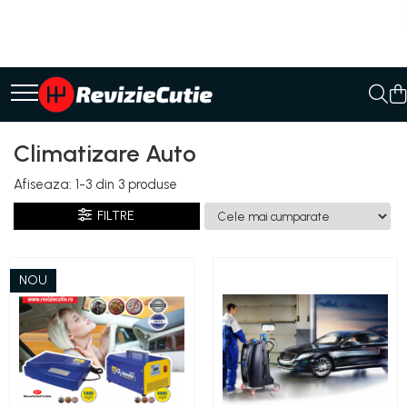
Ulei/lubrifianti
Ulei cutie automata
Filtre cutii automate
Climatizare Auto
Afiseaza:
1-
3
din
3
produse
FILTRE
NOU