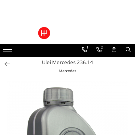
Ulei/lubrifianti
Ulei cutie automata
Filtre cutii automate
1
2
Ulei Mercedes 236.14
Mercedes