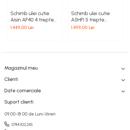
Schimb ulei cutie
Schimb ulei cutie
Aisin AF40 4 trepte
A5HF1 5 trepte
Hyundai
Hyundai
1.449,00 Lei
1.499,00 Lei
Magazinul meu
Clienti
Date comerciale
Suport clienti
09:00-18:00 de Luni-Vineri
0744.422.245