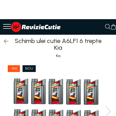
Ulei/lubrifianti
Ulei cutie automata
Filtre cutii automate
Schimb ulei cutie A6LF1 6 trepte
Kia
Kia
-16%
NOU