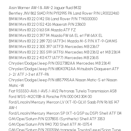
Aisin Warner AW-1 & AW-2 Jaguar fluid 8432
Bentley JNV 862 564D P/N PY112995 PA Land Rover P/N LR0022460
BMW/Mini 83 22 0 142 516 Land Rover P/N TYK500050
BMW/Mini 83 22 0 152 426 Maserati P/N 231603
BMW/Mini 83 22 0 163 514 Mazda ATF FZ
BMW/Mini 83 22 0 397 114 Mazda FW 6A EL et FW 6AX EL
BMW/Mini 83 22 2 289 720 (ATF3+) Mazda M-5 P/N XT-9-QMM5
BMW/Mini 83 22 2 305 397 (ATF3) Mercedes MB 236.17
BMW/Mini 83 22 2 355 599 (ATF6) Mercedes MB 236.12 et MB 236.14
BMW/Mini 83 22 2 413 477 (ATF7) Mercedes MB 236.15
Chrysler/Dodge/Jeep P/N 05127382AA Mercedes MB 236.41
Chrysler/Dodge/Jeep P/N 68043742AA Mitsubishi Diaqueen ATF
J- 2/ ATF J-3 et ATF-PA
Chrysler/Dodge/Jeep P/N 68157995AA Nissan Matic-S et Nissan
Matic -W
Fiat 9.55550-AV6 /-AV5 /-AV2 Petronas Tutela Transmission AS8
Ford WSS-M2C938-A Porsche P/N 000 043 304 00
Ford/Lincoln/Mercury Mercon LV (XT-10-QLV) Saab P/N 96 165 147
AW-1
Ford/Lincoln/Mercury Mercon SP (XT-6 QSP ou DSP) Shell ATF 134
GM/Ope/Saturn P/N 12378515 (Synthetic) Shell ATF 3353
GM/Ope/Saturn P/N 1940 700 Shell ATF M-1375.4
GM/Ope/Saturn P/N 21005966 transaxle Toyota/Lexus/Scion Type