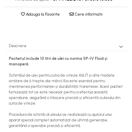
Adauga la Favorite
Cere informatii
Descriere
Pachetul include 10 litri de ulei cu norma SP-IV Fluid și
manoperă.
Schimbul de ulei pentru cutia de viteze A6LF1 și alte modele
similare de 6 trepte ale mărcii Kia este esențial pentru
menținerea performanței și durabilității transmisiei. Acest pachet
furnizează tot ce este necesar pentru a efectua această
operațiune, asigurând o înlocuire precisă și eficientă a uleiului din
cutia de viteze.
Procedura de schimb al uleiului se realizează cu ajutorul unui
aparat special complet automatizat de ultimă generație,
garantând o operație precisă și eficientă.