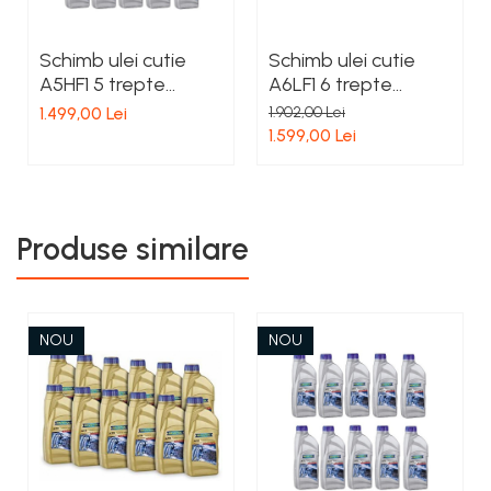
Schimb ulei cutie
Schimb ulei cutie
A5HF1 5 trepte
A6LF1 6 trepte
Hyundai
Hyundai
1.499,00 Lei
1.902,00 Lei
1.599,00 Lei
Produse similare
NOU
NOU