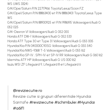
WS (JWS 3324)
GM/Ope/Saturn P/N 22717466 Toyota/Lexus/Scion FZ
GM/Opel/Saturn P/N 88863400 et P/N 88863401 Toyota/Lexus Type
WS
GM/Opel/Saturn P/N 88900925 et P/N 9986195 Volkswagen/Audi G
052 025
GM-Dexron VI Volkswagen/Audi G 052 055
Honda ATF DW-1 Volkswagen/Audi G 052 533
Honda ATF Type 3.0 et Type 3.1 Volkswagen/Audi G 055 005
Hyundai/Kia P/N 040000C90SG Volkswagen/Audi G 055 540
Hyundai/Kia NWS-9368 T-5 Volkswagen/Audi G 055 162
Hyundai/Kia SP-IV ; SPH-IV et SP-IV RR Volkswagen/Audi G 060 162
Idemitsu ATF HP Volkswagen/Audi G US 000 162
Isuzu WSI ZF Lifeguard 9, Lifeguard 8 et Lifeguard 6
@reviziecutie.ro
Revizie cutie si grupuri diferentiale Hyundai
Santafe
#reviziecutie
#schimbulei
#Hyundai
#a6lf1