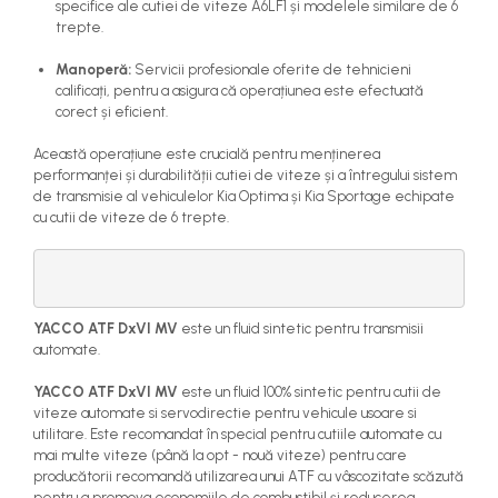
specifice ale cutiei de viteze A6LF1 și modelele similare de 6
trepte.
Manoperă:
Servicii profesionale oferite de tehnicieni
calificați, pentru a asigura că operațiunea este efectuată
corect și eficient.
Această operațiune este crucială pentru menținerea
performanței și durabilității cutiei de viteze și a întregului sistem
de transmisie al vehiculelor Kia Optima și Kia Sportage echipate
cu cutii de viteze de 6 trepte.
YACCO ATF DxVI MV
este un fluid sintetic pentru transmisii
automate.
YACCO ATF DxVI MV
este un fluid 100% sintetic pentru cutii de
viteze automate si servodirectie pentru vehicule usoare si
utilitare. Este recomandat în special pentru cutiile automate cu
mai multe viteze (până la opt - nouă viteze) pentru care
producătorii recomandă utilizarea unui ATF cu vâscozitate scăzută
pentru a promova economiile de combustibil și reducerea