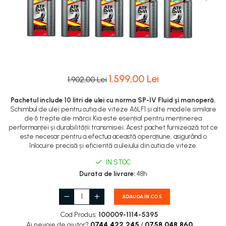
1.599,00 Lei
1.902,00 Lei
Pachetul include 10 litri de ulei cu norma SP-IV Fluid și manoperă.
Schimbul de ulei pentru cutia de viteze A6LF1 și alte modele similare
de 6 trepte ale mărcii Kia este esențial pentru menținerea
performanței și durabilității transmisiei. Acest pachet furnizează tot ce
este necesar pentru a efectua această operațiune, asigurând o
înlocuire precisă și eficientă a uleiului din cutia de viteze.
IN STOC
Durata de livrare:
48h
ADAUGA IN COS
Cod Produs:
100009-1114-5395
Ai nevoie de ajutor?
0744.422.245
/
0758.048.860