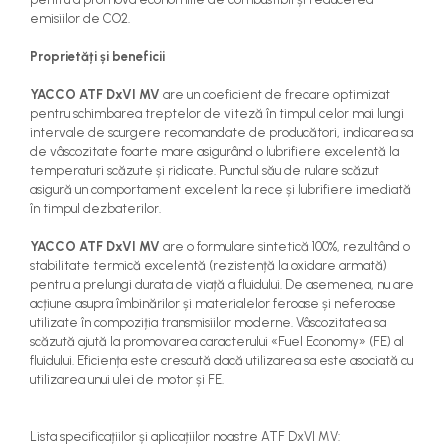
emisiilor de CO2.
Proprietăți și beneficii
YACCO ATF DxVI MV
are un coeficient de frecare optimizat
pentru schimbarea treptelor de viteză în timpul celor mai lungi
intervale de scurgere recomandate de producători, indicarea sa
de vâscozitate foarte mare asigurând o lubrifiere excelentă la
temperaturi scăzute și ridicate. Punctul său de rulare scăzut
asigură un comportament excelent la rece și lubrifiere imediată
în timpul dezbaterilor.
YACCO ATF DxVI MV
are o formulare sintetică 100%, rezultând o
stabilitate termică excelentă (rezistență la oxidare armată)
pentru a prelungi durata de viață a fluidului. De asemenea, nu are
acțiune asupra îmbinărilor și materialelor feroase și neferoase
utilizate în compoziția transmisiilor moderne. Vâscozitatea sa
scăzută ajută la promovarea caracterului «Fuel Economy» (FE) al
fluidului. Eficiența este crescută dacă utilizarea sa este asociată cu
utilizarea unui ulei de motor și FE.
Lista specificațiilor și aplicațiilor noastre ATF DxVI MV: