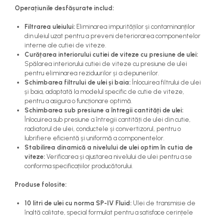
Operațiunile desfășurate includ:
Filtrarea uleiului:
Eliminarea impurităților și contaminanților
din uleiul uzat pentru a preveni deteriorarea componentelor
interne ale cutiei de viteze.
Curățarea interiorului cutiei de viteze cu presiune de ulei:
Spălarea interiorului cutiei de viteze cu presiune de ulei
pentru eliminarea reziduurilor și a depunerilor.
Schimbarea filtrului de ulei și baia:
Înlocuirea filtrului de ulei
și baia, adaptată la modelul specific de cutie de viteze,
pentru a asigura o funcționare optimă.
Schimbarea sub presiune a întregii cantități de ulei:
Înlocuirea sub presiune a întregii cantități de ulei din cutie,
radiatorul de ulei, conductele și convertizorul, pentru o
lubrifiere eficientă și uniformă a componentelor.
Stabilirea dinamică a nivelului de ulei optim în cutia de
viteze:
Verificarea și ajustarea nivelului de ulei pentru a se
conforma specificațiilor producătorului.
Produse folosite:
10 litri de ulei cu norma SP-IV Fluid:
Ulei de transmisie de
înaltă calitate, special formulat pentru a satisface cerințele