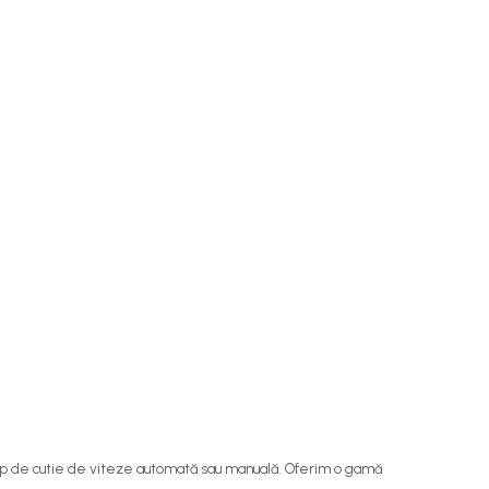
e tip de cutie de viteze automată sau manuală. Oferim o gamă