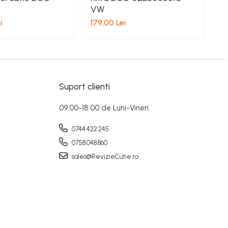
VW
0
A
i
179,00 Lei
5.
Suport clienti
09:00-18:00 de Luni-Vineri
0744.422.245
0758.048.860
sales@RevizieCutie.ro