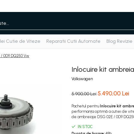
ei Cutie de Viteze
Reparatii Cutii Automate
Blog Revizie
E / 0D9 DQ250 Vw
Inlocuire kit ambr
Volkswagen
5.490,00 Lei
5.900,00 Lei
Pachetul pentru
Inlocuire kit amb
performanța optimă a cutiei de vit
de ambreiaje DSG 02E / 0D9 DQ25
IN STOC
Durata de livrare:
48h