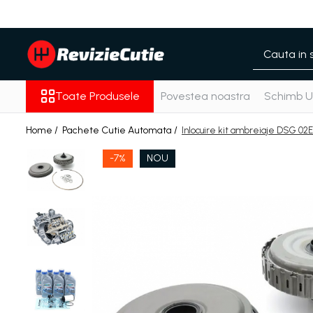
Toate Produsele
Pachete Cutie Automata
Pachete Cutie Manuala
Toate Produsele
Povestea noastra
Schimb Ul
Pachete Grup Diferential
Reparatii convertizoare de cuplu
Home /
Pachete Cutie Automata /
Inlocuire kit ambreiaje DSG 02
Climatizare Auto
-7%
NOU
Piese cutii de viteze automata
Ulei/lubrifianti
Ulei cutie automata
Filtre cutii automate