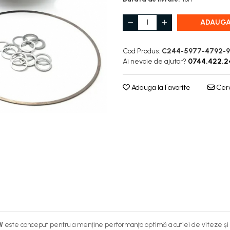
ADAUGA
Cod Produs:
C244-5977-4792-9
Ai nevoie de ajutor?
0744.422.2
Adauga la Favorite
Cere
W
este conceput pentru a menține performanța optimă a cutiei de viteze și 