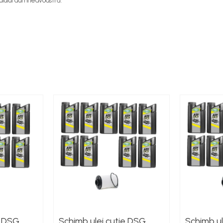
ulului dumneavoastră.
e DSG
Schimb ulei cutie DSG
Schimb ul