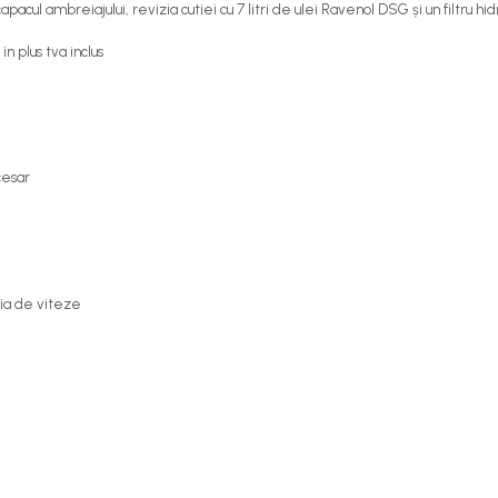
 ambreiajului, revizia cutiei cu 7 litri de ulei Ravenol DSG și un filtru hid
n plus tva inclus
cesar
tia de viteze