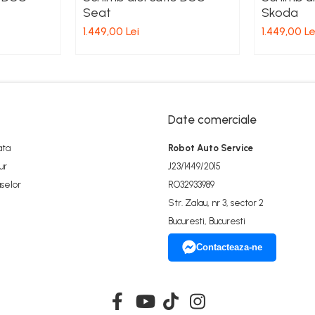
Seat
Skoda
1.449,00 Lei
1.449,00 Le
Date comerciale
ata
Robot Auto Service
ur
J23/1449/2015
selor
RO32933989
Str. Zalau, nr 3, sector 2
Bucuresti, Bucuresti
Contacteaza-ne