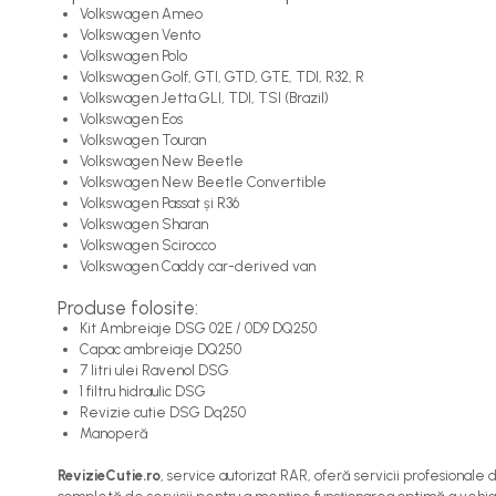
Volkswagen Ameo
Volkswagen Vento
Volkswagen Polo
Volkswagen Golf, GTI, GTD, GTE, TDI, R32, R
Volkswagen Jetta GLI, TDI, TSI (Brazil)
Volkswagen Eos
Volkswagen Touran
Volkswagen New Beetle
Volkswagen New Beetle Convertible
Volkswagen Passat și R36
Volkswagen Sharan
Volkswagen Scirocco
Volkswagen Caddy car-derived van
Produse folosite:
Kit Ambreiaje DSG 02E / 0D9 DQ250
Capac ambreiaje DQ250
7 litri ulei Ravenol DSG
1 filtru hidraulic DSG
Revizie cutie DSG Dq250
Manoperă
RevizieCutie.ro
, service autorizat RAR, oferă servicii profesional