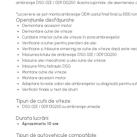
ambreiaje DSG 02E / 0D9 DQ250. Acesta cuprinde, de asemenea, capacul
*La cerere se pot monta ambreiaje OEM costul final fiind cu 1000 ron i
Operațiunile desfășurate:
Demontare accesorii motor
Demontare cutie de viteze
Curățare interior cutie de viteze în zona ambreiajelor
Verificare a cutiei pentru pierderi de ulei
Verificare și înlocuire simering ax cutie de viteze dacă este ne
Înlocuirea kitului de ambreiaje DSG 02E / 0D9 DQ250
Înlocuire ulei mecatronic și ulei cutie de viteze
Înlocuire filtru hidraulic DSG
Montare cutie de viteze
Montare accesorii motor
Adaptare la noile valori ale ambreiajelor cu diagnoză pentru cu
Verificări finale și test de drum
Tipuri de cutii de viteze:
DSG 02E / 0D9 DQ250 cu ambreiaje umede
Durata lucrării:
Aproximativ 10 ore
Tipuri de autovehicule compatibile: