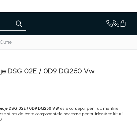
 Cutie
eiaje DSG 02E / 0D9 DQ250 Vw
reiaje DSG 02E / 0D9 DQ250 VW
este conceput pentru a menține
eze și include toate componentele necesare pentru înlocuirea kitului
0.