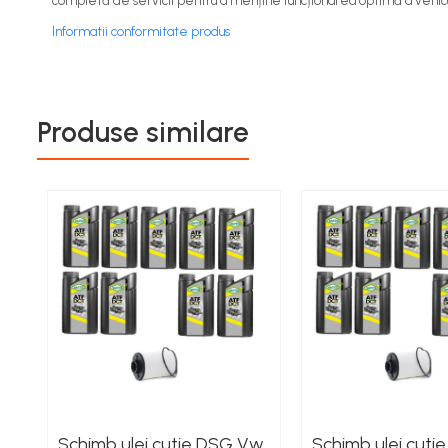
completă de servicii pentru a menține funcționarea optimă a vehic
Informatii conformitate produs
Produse similare
Schimb ulei cutie DSG Vw
Schimb ulei cuti