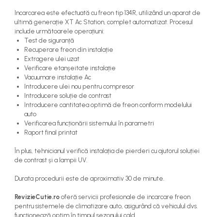
Incarcarea este efectuată cu freon tip 134R, utilizând un aparat de
ultimă generație XT Ac Station, complet automatizat. Procesul
include următoarele operațiuni:
Test de siguranță
Recuperare freon din instalație
Extragere ulei uzat
Verificare etanșeitate instalație
Vacuumare instalație Ac
Introducere ulei nou pentru compresor
Introducere soluție de contrast
Introducere cantitatea optimă de freon conform modelului
auto
Verificarea funcționării sistemului în parametri
Raport final printat
În plus, tehnicianul verifică instalația de pierderi cu ajutorul soluției
de contrast și a lampii UV.
Durata procedurii este de aproximativ 30 de minute.
RevizieCutie.ro
oferă servicii profesionale de incarcare freon
pentru sistemele de climatizare auto, asigurând că vehiculul dvs.
funcționează optim în timpul sezonului cald.