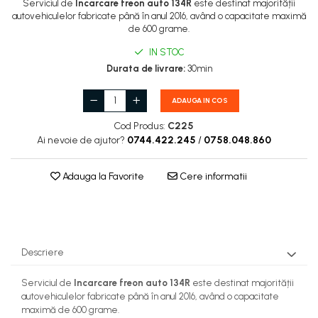
Serviciul de
Incarcare freon auto 134R
este destinat majorității
autovehiculelor fabricate până în anul 2016, având o capacitate maximă
de 600 grame.
IN STOC
Durata de livrare:
30min
ADAUGA IN COS
Cod Produs:
C225
Ai nevoie de ajutor?
0744.422.245
/
0758.048.860
Adauga la Favorite
Cere informatii
Descriere
Serviciul de
Incarcare freon auto 134R
este destinat majorității
autovehiculelor fabricate până în anul 2016, având o capacitate
maximă de 600 grame.