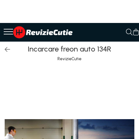
Ulei/lubrifianti
Ulei cutie automata
Filtre cutii automate
Incarcare freon auto 134R
RevizieCutie