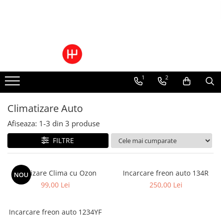
Ulei/lubrifianti
Ulei cutie automata
Filtre cutii automate
1
2
Climatizare Auto
Afiseaza:
1-
3
din
3
produse
FILTRE
Igienizare Clima cu Ozon
Incarcare freon auto 134R
NOU
99,00 Lei
250,00 Lei
Incarcare freon auto 1234YF