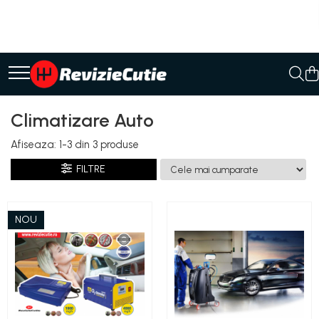
Ulei/lubrifianti
Ulei cutie automata
Filtre cutii automate
Climatizare Auto
Afiseaza:
1-
3
din
3
produse
FILTRE
NOU